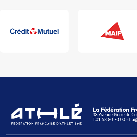
La Fédération Fr
33 Avenue Pierre de Co
T.01 53 80 70 00
- ffa@