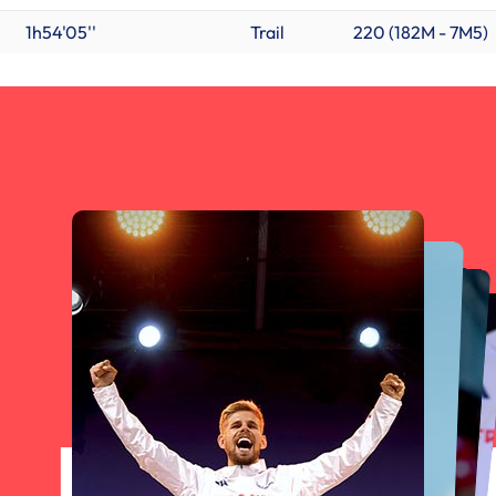
1h54'05''
Trail
220 (
182M
-
7M5
)