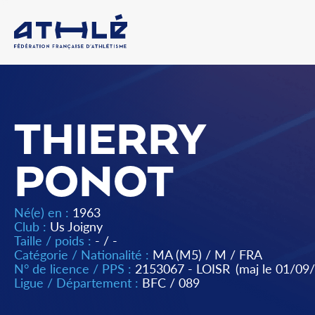
THIERRY
PONOT
Né(e) en :
1963
Club :
Us Joigny
Taille / poids :
- / -
Catégorie / Nationalité :
MA (M5)
/
M
/
FRA
N° de licence / PPS :
2153067 - LOISR
(maj le 01/09
Ligue / Département :
BFC
/
089