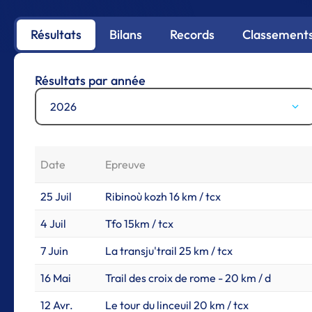
Résultats
Bilans
Records
Classements
Résultats par année
2026
Date
Epreuve
25 Juil
Ribinoù kozh 16 km / tcx
4 Juil
Tfo 15km / tcx
7 Juin
La transju'trail 25 km / tcx
16 Mai
Trail des croix de rome - 20 km / d
12 Avr.
Le tour du linceuil 20 km / tcx