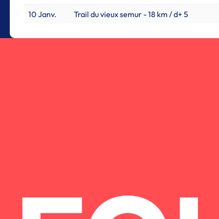
10 Janv.
Trail du vieux semur - 18 km / d+ 5