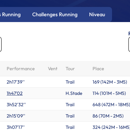
 Running
Challenges Running
Niveau
Performance
Vent
Tour
Place
2h17'39''
Trail
169 (
142M
-
3M5
)
1h47'02
H.Stade
114 (
101M
-
5M5
)
3h52'32''
Trail
648 (
472M
-
18M5
2h15'09''
Trail
86 (
70M
-
2M5
)
3h07'17''
Trail
324 (
242M
-
16M5