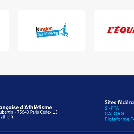
Sites fédér
ançaise d'Athlétisme
SI-FFA
ubertin - 75640 Paris Cedex 13
CALORG
athle.fr
Plateforme F