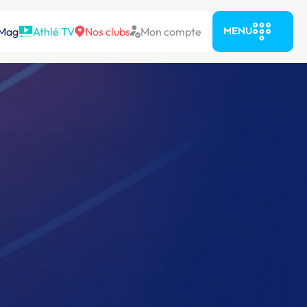
 Mag
Athlé TV
Nos clubs
Mon compte
MENU