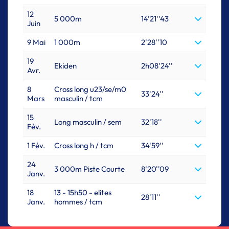
12
5 000m
14'21''43
Juin
9 Mai
1 000m
2'28''10
19
Ekiden
2h08'24''
Avr.
8
Cross long u23/se/m0
33'24''
Mars
masculin / tcm
15
Long masculin / sem
32'18''
Fév.
1 Fév.
Cross long h / tcm
34'59''
24
3 000m Piste Courte
8'20''09
Janv.
18
13 - 15h50 - elites
28'11''
Janv.
hommes / tcm