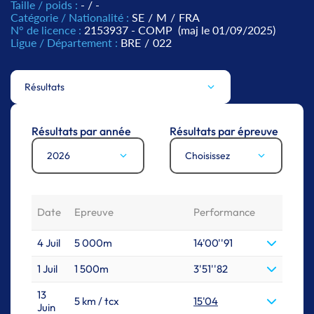
Taille / poids :
- / -
Catégorie / Nationalité :
SE
/
M
/
FRA
N° de licence :
2153937 - COMP
(maj le 01/09/2025)
Ligue / Département :
BRE
/
022
Résultats
Résultats par année
Résultats par épreuve
2026
Choisissez
Date
Epreuve
Performance
4 Juil
5 000m
14'00''91
1 Juil
1 500m
3'51''82
13
5 km / tcx
15'04
Juin