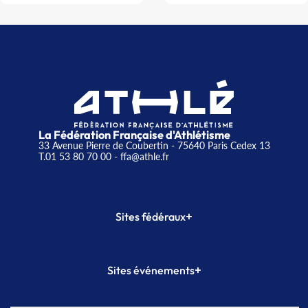
La Fédération Française d'Athlétisme
33 Avenue Pierre de Coubertin - 75640 Paris Cedex 13
T.01 53 80 70 00
- ffa@athle.fr
+
Sites fédéraux
SI-FFA
CALORG
+
Sites événements
Plateforme Formation
Meeting de Paris