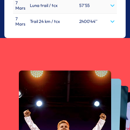
7
Luna trail / tcx
57'55
Mars
7
Trail 24 km / tcx
2h00'44''
Mars