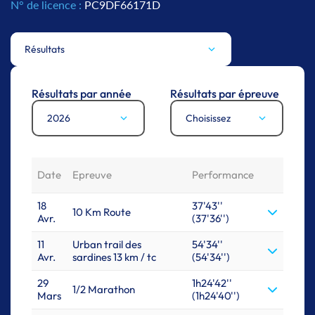
N° de licence :
PC9DF66171D
Résultats
Résultats par année
Résultats par épreuve
2026
Choisissez
Date
Epreuve
Performance
18
37'43''
10 Km Route
Avr.
(37'36'')
11
Urban trail des
54'34''
Avr.
sardines 13 km / tc
(54'34'')
29
1h24'42''
1/2 Marathon
Mars
(1h24'40'')