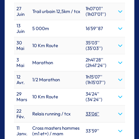
27
1h07'01''
Trail urbain 12,5km / tcx
Juin
(1h07'01'')
13
5 000m
16'59''87
Juin
30
35'03''
10 Km Route
Mai
(35'03'')
3
2h41'28''
Marathon
Mai
(2h41'24'')
12
1h15'07''
1/2 Marathon
Avr.
(1h15'07'')
29
34'24''
10 Km Route
Mars
(34'24'')
22
Relais running / tcx
33'06''
Fév.
11
Cross masters hommes
33'59''
Janv.
(m1 et+) / mam