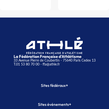
La Fédération Française d'Athlétisme
33 Avenue Pierre de Coubertin - 75640 Paris Cedex 13
T.01 53 80 70 00
- ffa@athle.fr
+
Sites fédéraux
SI-FFA
CALORG
+
Sites événements
Plateforme Formation