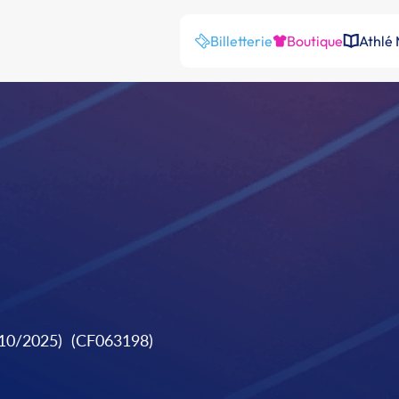
Billetterie
Boutique
Athlé
/10/2025)
(CF063198)