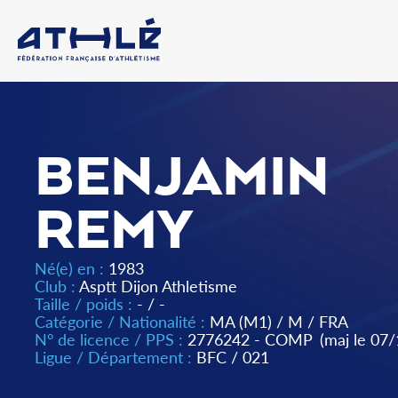
BENJAMIN
REMY
Né(e) en :
1983
Club :
Asptt Dijon Athletisme
Taille / poids :
- / -
Catégorie / Nationalité :
MA (M1)
/
M
/
FRA
N° de licence / PPS :
2776242 - COMP
(maj le 07
Ligue / Département :
BFC
/
021