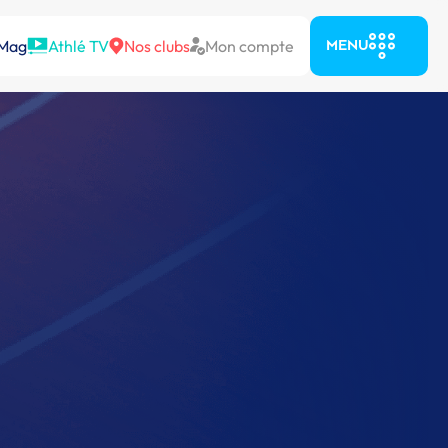
 Mag
Athlé TV
Nos clubs
Mon compte
MENU