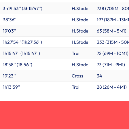
3h19'53'' (3h15'47'')
H.Stade
738 (
705M
-
80
38'36''
H.Stade
197 (
187M
-
13M
19'03''
H.Stade
63 (
58M
-
5M1
)
1h27'54'' (1h27'36'')
H.Stade
333 (
315M
-
50
1h15'47'' (1h15'47'')
Trail
72 (
69M
-
10M1
)
18'58'' (18'56'')
H.Stade
73 (
71M
-
9M1
)
19'23''
Cross
34
1h13'59''
Trail
28 (
26M
-
4M1
)