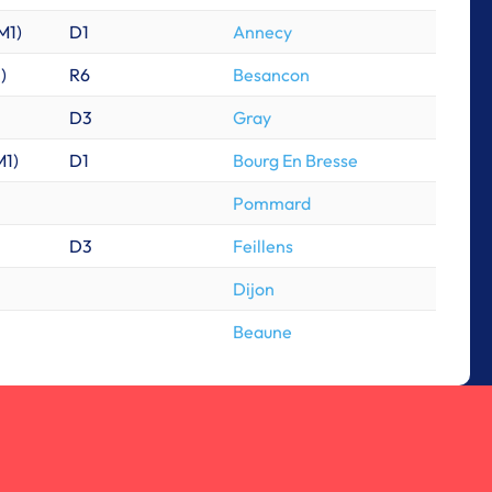
M1
)
D1
Annecy
1
)
R6
Besancon
D3
Gray
M1
)
D1
Bourg En Bresse
Pommard
D3
Feillens
Dijon
Beaune