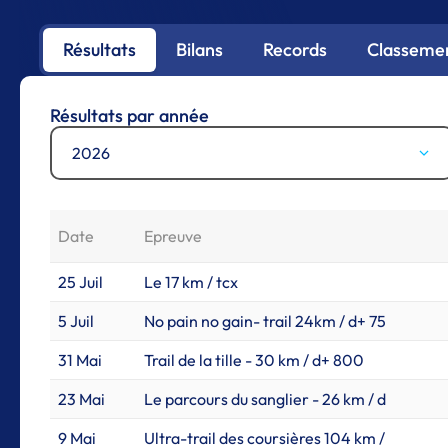
Résultats
Bilans
Records
Classemen
Résultats par année
2026
Date
Epreuve
25 Juil
Le 17 km / tcx
5 Juil
No pain no gain- trail 24km / d+ 75
31 Mai
Trail de la tille - 30 km / d+ 800
23 Mai
Le parcours du sanglier - 26 km / d
9 Mai
Ultra-trail des coursières 104 km /