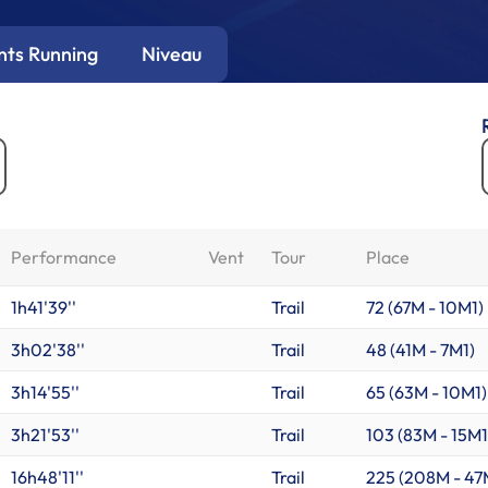
ts Running
Niveau
Performance
Vent
Tour
Place
1h41'39''
Trail
72 (
67M
-
10M1
)
3h02'38''
Trail
48 (
41M
-
7M1
)
3h14'55''
Trail
65 (
63M
-
10M1
)
3h21'53''
Trail
103 (
83M
-
15M1
16h48'11''
Trail
225 (
208M
-
47