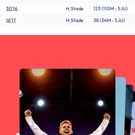
30'16
H.Stade
123 (
110M
-
5JU
)
16'17
H.Stade
38 (
34M
-
5JU
)