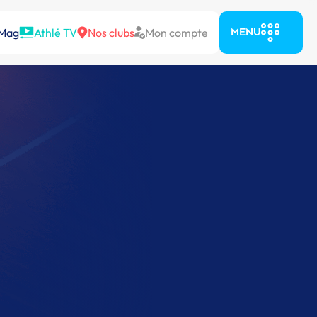
 Mag
Athlé TV
Nos clubs
Mon compte
MENU