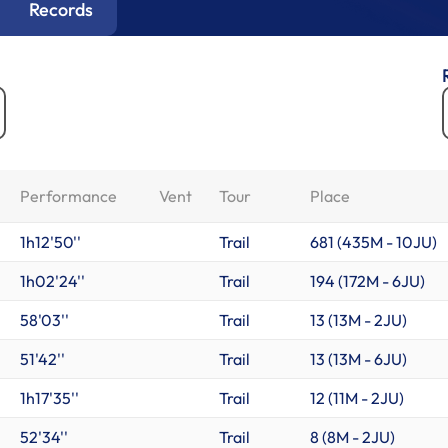
Records
Performance
Vent
Tour
Place
1h12'50''
Trail
681 (
435M
-
10JU
)
1h02'24''
Trail
194 (
172M
-
6JU
)
58'03''
Trail
13 (
13M
-
2JU
)
51'42''
Trail
13 (
13M
-
6JU
)
1h17'35''
Trail
12 (
11M
-
2JU
)
52'34''
Trail
8 (
8M
-
2JU
)