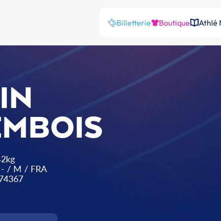
Billetterie
Boutique
Athlé
IN
EMBOIS
42kg
:
-
/
M
/
FRA
74367