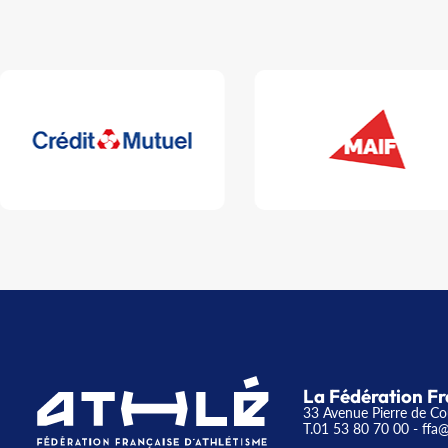
La Fédération Fr
33 Avenue Pierre de Co
T.01 53 80 70 00
- ffa@