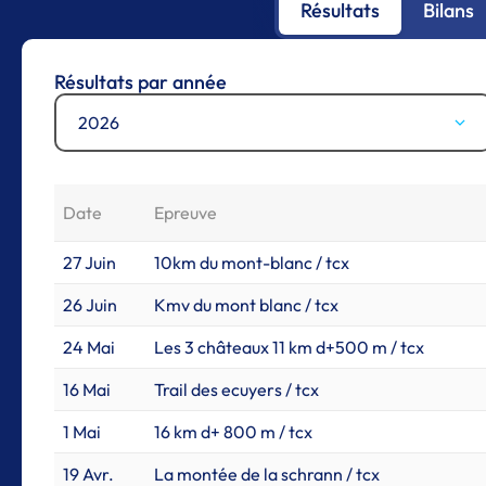
Résultats
Bilans
Résultats par année
2026
Date
Epreuve
27 Juin
10km du mont-blanc / tcx
26 Juin
Kmv du mont blanc / tcx
24 Mai
Les 3 châteaux 11 km d+500 m / tcx
16 Mai
Trail des ecuyers / tcx
1 Mai
16 km d+ 800 m / tcx
19 Avr.
La montée de la schrann / tcx