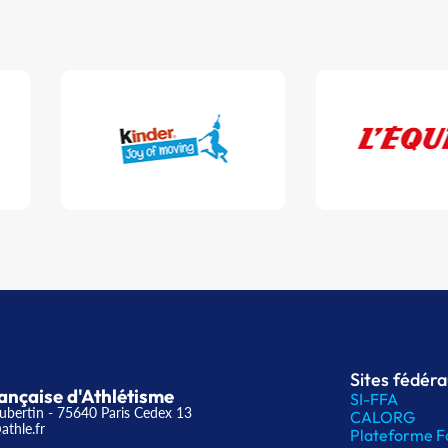
Sites fédér
ançaise d'Athlétisme
SI-FFA
ubertin - 75640 Paris Cedex 13
CALORG
athle.fr
Plateforme F