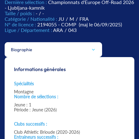
Dernière sélection :
Championnats d'Europe Off-Road 2026
- Ljubljana-kamnik
Taille / poids :
- / -
Catégorie / Nationalité :
JU
/
M
/
FRA
N° de licence :
2194055 - COMP
(maj le 06/09/2025)
Ligue / Département :
ARA
/
043
Biographie
Informations générales
Spécialités
Montagne
Nombre de sélections :
Jeune : 1
Période : Jeune (2026)
Clubs successifs :
Club Athletic Brioude (2020-2026)
Entraineurs successifs :