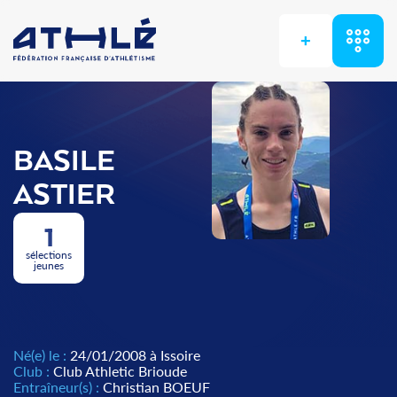
+
BASILE
ASTIER
1
sélections
jeunes
Né(e) le :
24/01/2008 à Issoire
Club :
Club Athletic Brioude
Entraîneur(s) :
Christian BOEUF