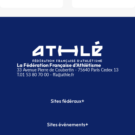
La Fédération Française d'Athlétisme
33 Avenue Pierre de Coubertin - 75640 Paris Cedex 13
T.01 53 80 70 00
- ffa@athle.fr
+
Sites fédéraux
SI-FFA
CALORG
+
Sites événements
Plateforme Formation
Meeting de Paris