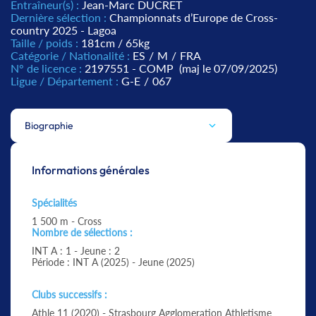
Entraîneur(s) :
Jean-Marc DUCRET
Dernière sélection :
Championnats d’Europe de Cross-
country 2025 - Lagoa
Taille / poids :
181cm / 65kg
Catégorie / Nationalité :
ES
/
M
/
FRA
N° de licence :
2197551 - COMP
(maj le 07/09/2025)
Ligue / Département :
G-E
/
067
Biographie
Informations générales
Spécialités
1 500 m - Cross
Nombre de sélections :
INT A : 1 - Jeune : 2
Période : INT A (2025) - Jeune (2025)
Clubs successifs :
Athle 11 (2020) - Strasbourg Agglomeration Athletisme