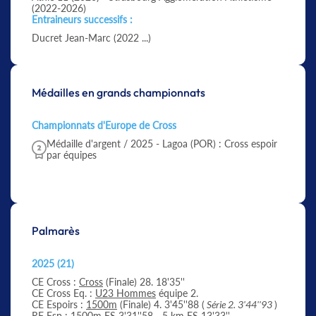
(2022-2026)
Entraineurs successifs :
Ducret Jean-Marc (2022 ...)
Médailles en grands championnats
Championnats d'Europe de Cross
Médaille d'argent / 2025 - Lagoa (POR) : Cross espoir
par équipes
Palmarès
2025 (21)
CE Cross :
Cross
(Finale) 28. 18'35''
CE Cross Eq. :
U23 Hommes
équipe 2.
CE Espoirs :
1500m
(Finale) 4. 3'45''88 (
Série 2. 3'44''93
)
RF Esp :
1500m
ES 3'31''58 -
5 km
ES 13'33''