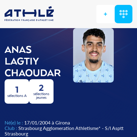
+
ANAS
LAGTIY
CHAOUDAR
2
1
sélections
sélections A
jeunes
Né(e) le :
17/01/2004 à Girona
Club :
Strasbourg Agglomeration Athletisme* - S/l Asptt
Strasbourg