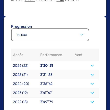
Progression
1500m
Année
Performance
Vent
2026 (22)
3'30''31
2025 (21)
3'31''58
2024 (20)
3'36''62
2023 (19)
3'41''67
2022 (18)
3'49''79