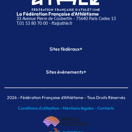
La Fédération Française d'Athlétisme
33 Avenue Pierre de Coubertin - 75640 Paris Cedex 13
T.01 53 80 70 00
- ffa@athle.fr
+
Sites fédéraux
SI-FFA
CALORG
+
Sites événements
Plateforme Formation
Meeting de Paris
Meeting de Paris indoor
MAIF Ekiden de Paris
2026
- Fédération Française d'Athlétisme - Tous Droits Réservés
Conditions d'utilisation -
Mentions légales -
Contacts