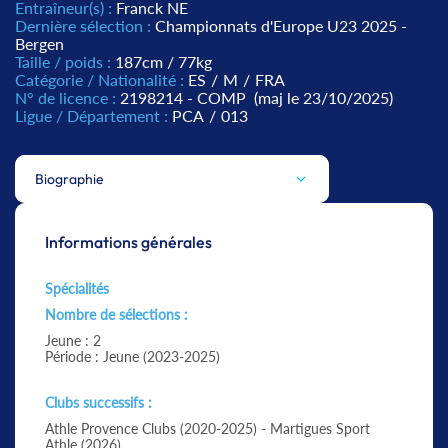
Entraîneur(s) :
Franck NE
Dernière sélection :
Championnats d'Europe U23 2025 -
Bergen
Taille / poids :
187cm / 77kg
Catégorie / Nationalité :
ES
/
M
/
FRA
N° de licence :
2198214 - COMP
(maj le 23/10/2025)
Ligue / Département :
PCA
/
013
Biographie
Informations générales
Spécialités
Nombre de sélections :
Jeune : 2
Période : Jeune (2023-2025)
Clubs successifs :
Athle Provence Clubs (2020-2025) - Martigues Sport
Athle (2026)