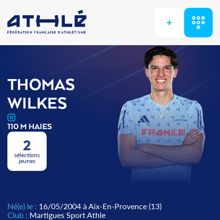
+
THOMAS
WILKES
110 M HAIES
2
sélections
jeunes
Né(e) le :
16/05/2004 à Aix-En-Provence (13)
Club :
Martigues Sport Athle