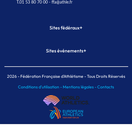
T.01 53 80 70 00
- ffa@athle.fr
+
Sites fédéraux
SI-FFA
CALORG
+
Sites événements
Plateforme Formation
Meeting de Paris
Meeting de Paris indoor
MAIF Ekiden de Paris
2026
- Fédération Française d'Athlétisme - Tous Droits Réservés
Conditions d'utilisation -
Mentions légales -
Contacts