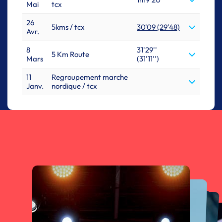
Mai
tcx
26
5kms / tcx
30'09 (29'48)
Avr.
8
31'29''
5 Km Route
Mars
(31'11'')
11
Regroupement marche
Janv.
nordique / tcx