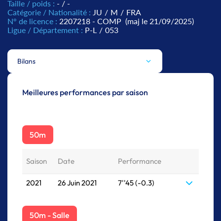
Taille / poids :
- / -
Catégorie / Nationalité :
JU
/
M
/
FRA
N° de licence :
2207218 - COMP
(maj le 21/09/2025)
Ligue / Département :
P-L
/
053
Bilans
Meilleures performances par saison
50m
Saison
Date
Performance
2021
26 Juin 2021
7''45 (-0.3)
50m - Salle