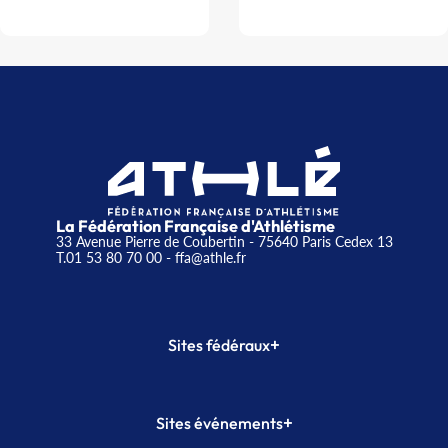
La Fédération Française d'Athlétisme
33 Avenue Pierre de Coubertin - 75640 Paris Cedex 13
T.01 53 80 70 00
- ffa@athle.fr
+
Sites fédéraux
SI-FFA
CALORG
+
Sites événements
Plateforme Formation