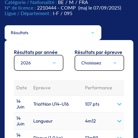
Catégorie / Nationalité :
BE
/
M
/
FRA
N° de licence :
2210444 - COMP
(maj le 07/09/2025)
Ligue / Département :
I-F
/
095
Résultats
Résultats par année
Résultats par épreuve
2026
Choisissez
Date
Epreuve
Performance
14
Triathlon U14-U16
107 pts
Juin
14
Longueur
4m12
Juin
14
Disque (1.0 kg)
17m59