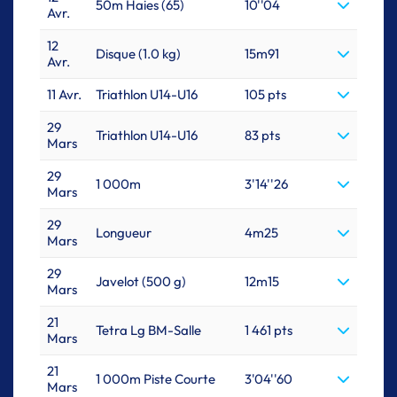
50m Haies (65)
10''04
Avr.
12
Disque (1.0 kg)
15m91
Avr.
11 Avr.
Triathlon U14-U16
105 pts
29
Triathlon U14-U16
83 pts
Mars
29
1 000m
3'14''26
Mars
29
Longueur
4m25
Mars
29
Javelot (500 g)
12m15
Mars
21
Tetra Lg BM-Salle
1 461 pts
Mars
21
1 000m Piste Courte
3'04''60
Mars