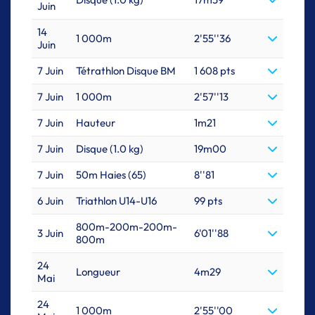
Juin
14
1 000m
2'55''36
Juin
7 Juin
Tétrathlon Disque BM
1 608 pts
7 Juin
1 000m
2'57''13
7 Juin
Hauteur
1m21
7 Juin
Disque (1.0 kg)
19m00
7 Juin
50m Haies (65)
8''81
6 Juin
Triathlon U14-U16
99 pts
800m-200m-200m-
3 Juin
6'01''88
800m
24
Longueur
4m29
Mai
24
1 000m
2'55''00