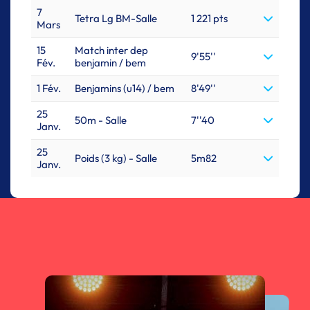
7
Tetra Lg BM-Salle
1 221 pts
Mars
15
Match inter dep
9'55''
Fév.
benjamin / bem
1 Fév.
Benjamins (u14) / bem
8'49''
25
50m - Salle
7''40
Janv.
25
Poids (3 kg) - Salle
5m82
Janv.