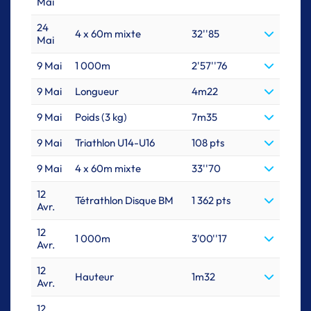
Mai
24
4 x 60m mixte
32''85
Mai
9 Mai
1 000m
2'57''76
9 Mai
Longueur
4m22
9 Mai
Poids (3 kg)
7m35
9 Mai
Triathlon U14-U16
108 pts
9 Mai
4 x 60m mixte
33''70
12
Tétrathlon Disque BM
1 362 pts
Avr.
12
1 000m
3'00''17
Avr.
12
Hauteur
1m32
Avr.
12