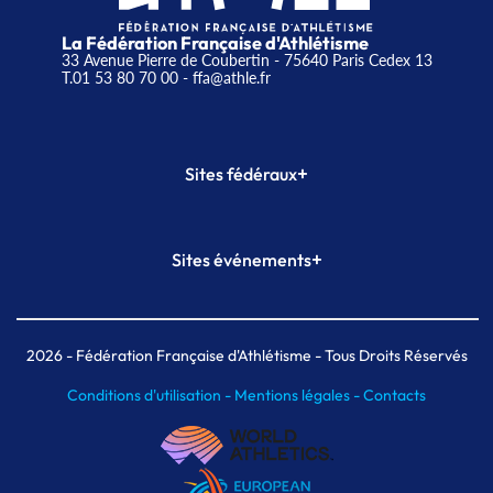
La Fédération Française d'Athlétisme
33 Avenue Pierre de Coubertin - 75640 Paris Cedex 13
T.01 53 80 70 00
- ffa@athle.fr
+
Sites fédéraux
SI-FFA
CALORG
+
Sites événements
Plateforme Formation
Meeting de Paris
Meeting de Paris indoor
MAIF Ekiden de Paris
2026
- Fédération Française d'Athlétisme - Tous Droits Réservés
Conditions d'utilisation -
Mentions légales -
Contacts