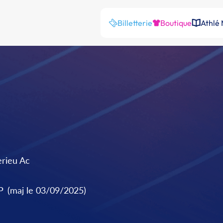
Billetterie
Boutique
Athlé
erieu Ac
P
(maj le 03/09/2025)