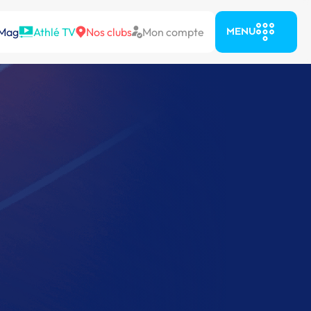
 Mag
Athlé TV
Nos clubs
Mon compte
MENU