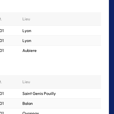
t.
Lieu
01
Lyon
01
Lyon
01
Aubiere
t.
Lieu
01
Saint Genis Pouilly
01
Balan
01
Oyonnax