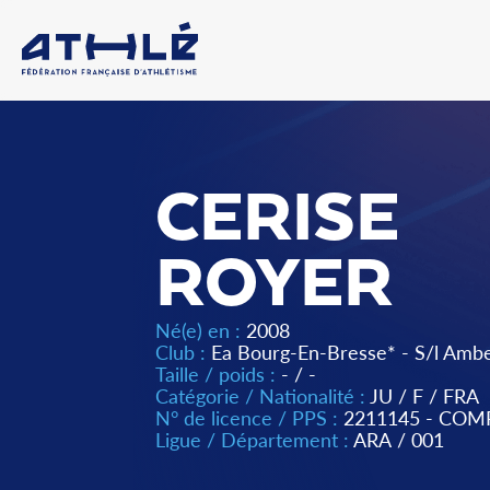
CERISE
ROYER
Né(e) en :
2008
Club :
Ea Bourg-En-Bresse* - S/l Amb
Taille / poids :
- / -
Catégorie / Nationalité :
JU
/
F
/
FRA
N° de licence / PPS :
2211145 - COM
Ligue / Département :
ARA
/
001