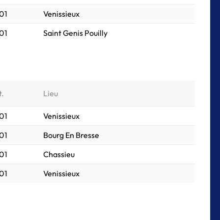
01
Venissieux
01
Saint Genis Pouilly
t.
Lieu
01
Venissieux
01
Bourg En Bresse
01
Chassieu
01
Venissieux