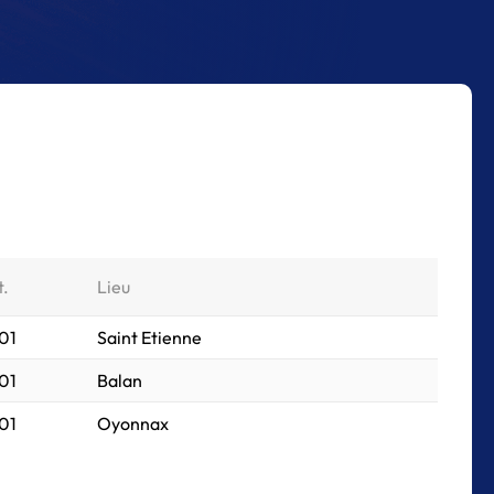
t.
Lieu
01
Saint Etienne
01
Balan
01
Oyonnax