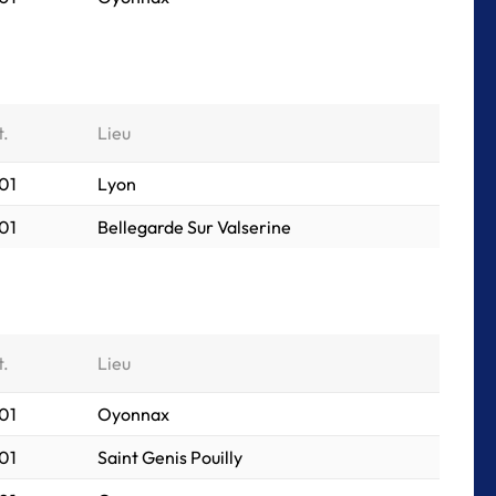
t.
Lieu
01
Lyon
01
Bellegarde Sur Valserine
t.
Lieu
01
Oyonnax
01
Saint Genis Pouilly