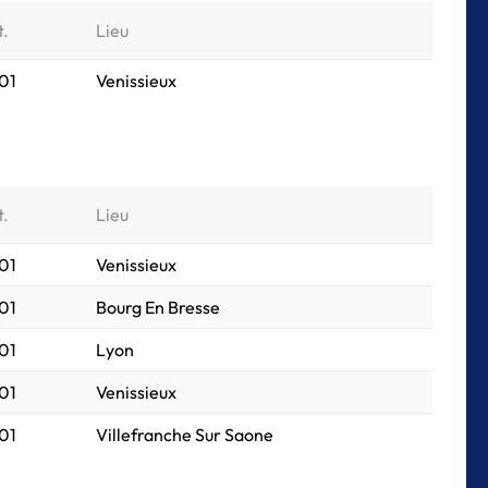
t.
Lieu
01
Venissieux
t.
Lieu
01
Venissieux
01
Bourg En Bresse
01
Lyon
01
Venissieux
01
Villefranche Sur Saone