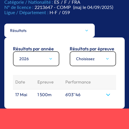
Catégorie / Nationalité :
ES
/
F
/
FRA
N° de licence :
2213647 - COMP
(maj le 04/09/2025)
Ligue / Département :
H-F
/
059
Résultats
Résultats par année
Résultats par épreuve
2026
Choisissez
Date
Epreuve
Performance
17 Mai
1 500m
6'03''46