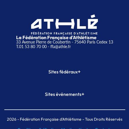
La Fédération Française d'Athlétisme
33 Avenue Pierre de Coubertin - 75640 Paris Cedex 13
T.01 53 80 70 00
- ffa@athle.fr
+
Sites fédéraux
SI-FFA
CALORG
+
Sites événements
Plateforme Formation
Meeting de Paris
Meeting de Paris indoor
MAIF Ekiden de Paris
2026
- Fédération Française d'Athlétisme - Tous Droits Réservés