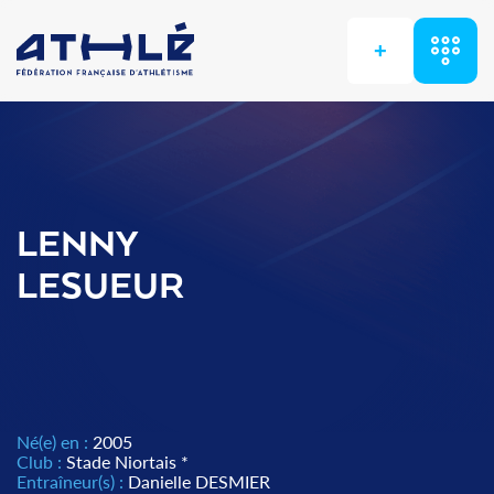
+
LENNY
LESUEUR
Né(e) en :
2005
Club :
Stade Niortais *
Entraîneur(s) :
Danielle DESMIER