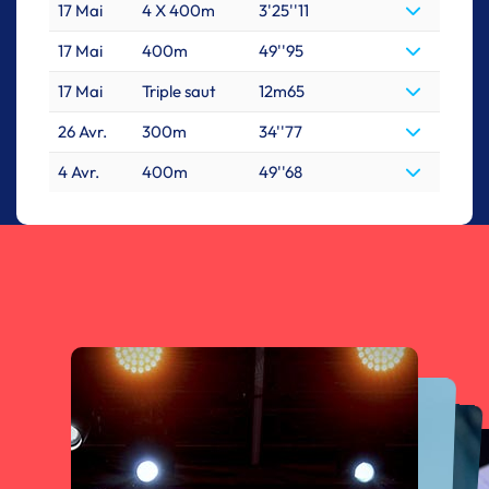
17 Mai
4 X 400m
3'25''11
17 Mai
400m
49''95
17 Mai
Triple saut
12m65
26 Avr.
300m
34''77
4 Avr.
400m
49''68