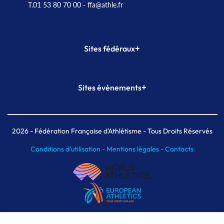
T.01 53 80 70 00
- ffa@athle.fr
+
Sites fédéraux
SI-FFA
CALORG
+
Sites événements
Plateforme Formation
Meeting de Paris
Meeting de Paris indoor
MAIF Ekiden de Paris
2026
- Fédération Française d'Athlétisme - Tous Droits Réservés
Conditions d'utilisation -
Mentions légales -
Contacts