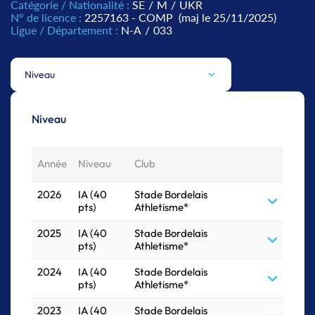
Catégorie / Nationalité :
SE
/
M
/
UKR
N° de licence :
2257163 - COMP
(maj le 25/11/2025)
Ligue / Département :
N-A
/
033
Niveau
Niveau
Année
Niveau
Club
2026
IA (40
Stade Bordelais
pts)
Athletisme*
2025
IA (40
Stade Bordelais
pts)
Athletisme*
2024
IA (40
Stade Bordelais
pts)
Athletisme*
2023
IA (40
Stade Bordelais