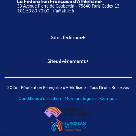
La Fédération Française d'Athlétisme
33 Avenue Pierre de Coubertin - 75640 Paris Cedex 13
T.01 53 80 70 00
- ffa@athle.fr
+
Sites fédéraux
SI-FFA
CALORG
+
Sites événements
Plateforme Formation
Meeting de Paris
Meeting de Paris indoor
MAIF Ekiden de Paris
2026
- Fédération Française d'Athlétisme - Tous Droits Réservés
Conditions d'utilisation -
Mentions légales -
Contacts