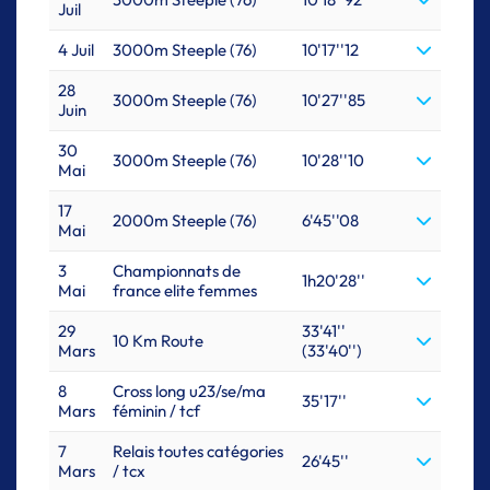
Juil
4 Juil
3000m Steeple (76)
10'17''12
28
3000m Steeple (76)
10'27''85
Juin
30
3000m Steeple (76)
10'28''10
Mai
17
2000m Steeple (76)
6'45''08
Mai
3
Championnats de
1h20'28''
Mai
france elite femmes
29
33'41''
10 Km Route
Mars
(33'40'')
8
Cross long u23/se/ma
35'17''
Mars
féminin / tcf
7
Relais toutes catégories
26'45''
Mars
/ tcx