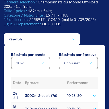
Dernière sélection :
Championnats du Monde Off-Road
2025 - Canfranc
Taille / poids :
169cm / 54kg
Catégorie / Nationalité :
ES
/
F
/
FRA
N° de licence :
2258917 - COMP
(maj le 01/09/2025)
Ligue / Département :
OCC
/
031
Résultats
Résultats par année
Résultats par épreuve
2026
Choisissez
Date
Epreuve
Performance
24
3000m Steeple (76)
10'28''30
Juil
16
3000m Steeple (76)
10'18''92