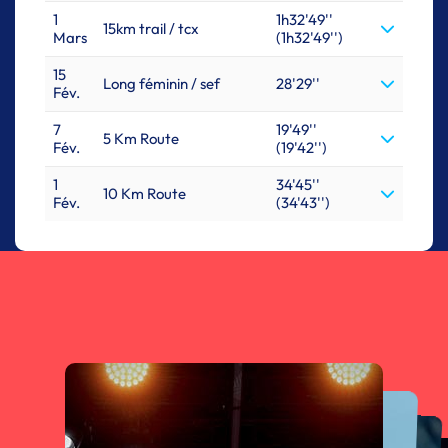
1
1h32'49''
15km trail / tcx
Mars
(1h32'49'')
15
Long féminin / sef
28'29''
Fév.
7
19'49''
5 Km Route
Fév.
(19'42'')
1
34'45''
10 Km Route
Fév.
(34'43'')