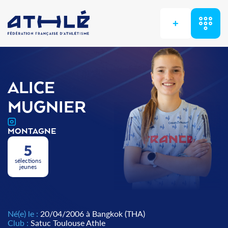
+
ALICE
MUGNIER
MONTAGNE
5
sélections
jeunes
Né(e) le :
20/04/2006 à Bangkok (THA)
Club :
Satuc Toulouse Athle