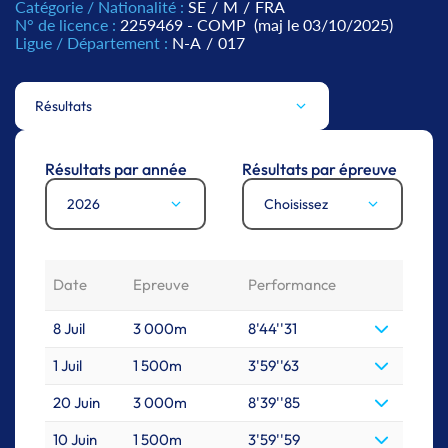
Catégorie / Nationalité :
SE
/
M
/
FRA
N° de licence :
2259469 - COMP
(maj le 03/10/2025)
Ligue / Département :
N-A
/
017
Résultats
Résultats par année
Résultats par épreuve
2026
Choisissez
Date
Epreuve
Performance
8 Juil
3 000m
8'44''31
1 Juil
1 500m
3'59''63
20 Juin
3 000m
8'39''85
10 Juin
1 500m
3'59''59