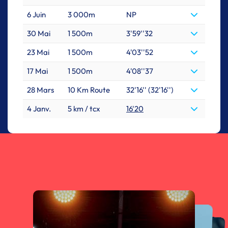
6 Juin
3 000m
NP
30 Mai
1 500m
3'59''32
23 Mai
1 500m
4'03''52
17 Mai
1 500m
4'08''37
28 Mars
10 Km Route
32'16'' (32'16'')
4 Janv.
5 km / tcx
16'20