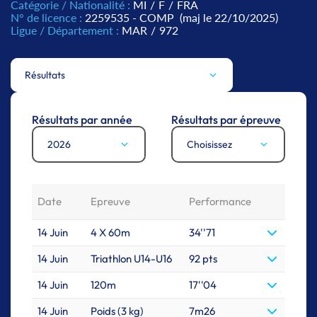
Catégorie / Nationalité :
MI
/
F
/
FRA
N° de licence :
2259535 - COMP
(maj le 22/10/2025)
Ligue / Département :
MAR
/
972
Résultats
Résultats par année
Résultats par épreuve
2026
Choisissez
Date
Epreuve
Performance
14 Juin
4 X 60m
34''71
14 Juin
Triathlon U14-U16
92 pts
14 Juin
120m
17''04
14 Juin
Poids (3 kg)
7m26