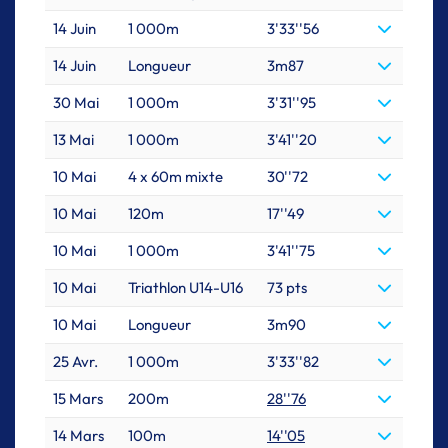
14 Juin
1 000m
3'33''56
14 Juin
Longueur
3m87
30 Mai
1 000m
3'31''95
13 Mai
1 000m
3'41''20
10 Mai
4 x 60m mixte
30''72
10 Mai
120m
17''49
10 Mai
1 000m
3'41''75
10 Mai
Triathlon U14-U16
73 pts
10 Mai
Longueur
3m90
25 Avr.
1 000m
3'33''82
15 Mars
200m
28''76
14 Mars
100m
14''05