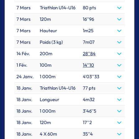
7 Mars
Triathlon U14-U16
80 pts
7 Mars
120m
16''96
7 Mars
Hauteur
1m25
7 Mars
Poids (3 kg)
7m07
14 Fév.
200m
28''84
1 Fév.
100m
14''10
24 Janv.
1 000m
4'03''33
18 Janv.
Triathlon U14-U16
77 pts
18 Janv.
Longueur
4m32
18 Janv.
1 000m
3'46''5
18 Janv.
120m
17''2
18 Janv.
4 X 60m
35''4