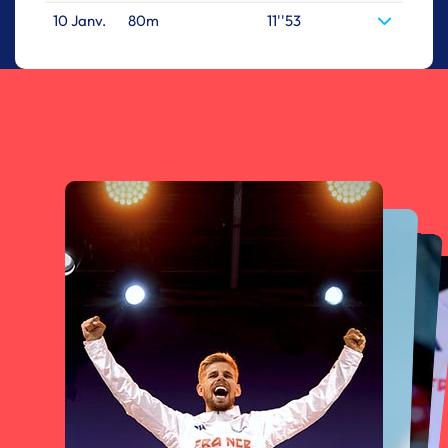
10 Janv.
80m
11''53