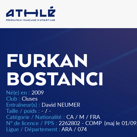
FURKAN
BOSTANCI
Né(e) en :
2009
Club :
Cluses
Entraîneur(s) :
David NEUMER
Taille / poids :
- / -
Catégorie / Nationalité :
CA
/
M
/
FRA
N° de licence / PPS :
2262802 - COMP
(maj le 01/0
Ligue / Département :
ARA
/
074