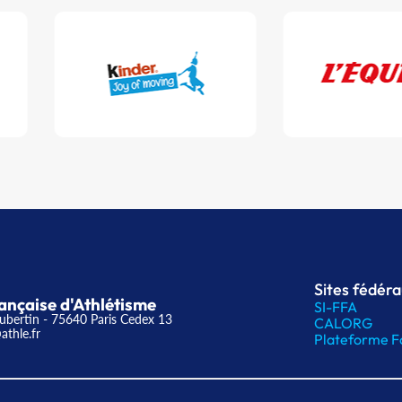
Sites fédér
ançaise d'Athlétisme
SI-FFA
ubertin - 75640 Paris Cedex 13
CALORG
athle.fr
Plateforme F