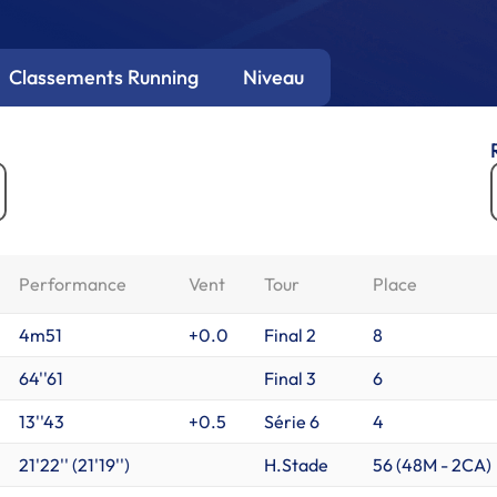
Classements Running
Niveau
Performance
Vent
Tour
Place
4m51
+0.0
Final 2
8
64''61
Final 3
6
13''43
+0.5
Série 6
4
21'22'' (21'19'')
H.Stade
56 (
48M
-
2CA
)