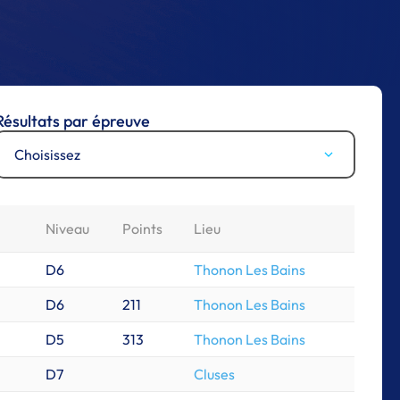
Résultats par épreuve
Choisissez
Niveau
Points
Lieu
D6
Thonon Les Bains
D6
211
Thonon Les Bains
D5
313
Thonon Les Bains
D7
Cluses