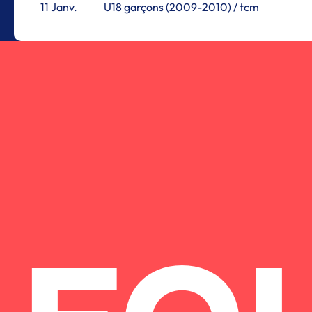
11 Janv.
U18 garçons (2009-2010) / tcm