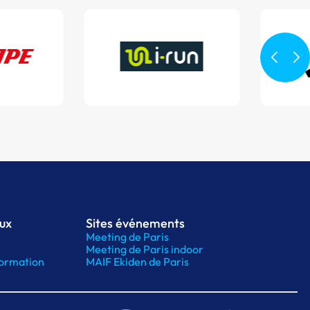
aux
Sites événements
Meeting de Paris
Meeting de Paris indoor
ormation
MAIF Ekiden de Paris