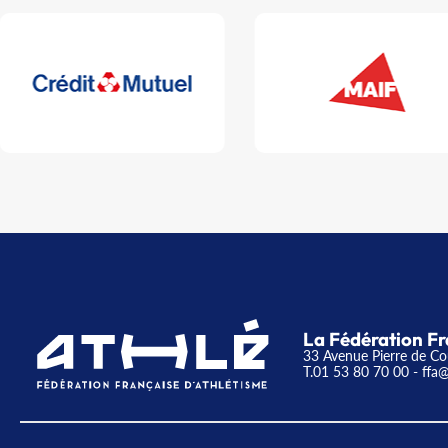
La Fédération Fr
33 Avenue Pierre de Co
T.01 53 80 70 00
- ffa@