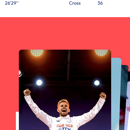
26'29''
Cross
36