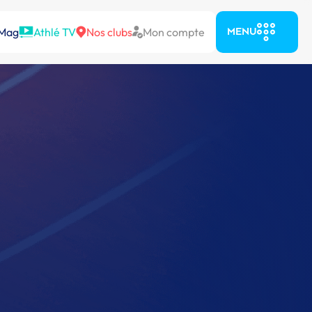
 Mag
Athlé TV
Nos clubs
Mon compte
MENU