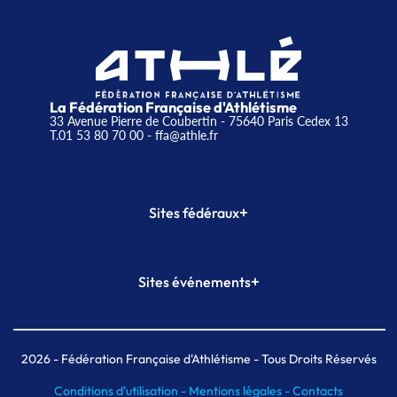
La Fédération Française d'Athlétisme
33 Avenue Pierre de Coubertin - 75640 Paris Cedex 13
T.01 53 80 70 00
- ffa@athle.fr
+
Sites fédéraux
SI-FFA
CALORG
+
Sites événements
Plateforme Formation
Meeting de Paris
Meeting de Paris indoor
MAIF Ekiden de Paris
2026
- Fédération Française d'Athlétisme - Tous Droits Réservés
Conditions d'utilisation -
Mentions légales -
Contacts