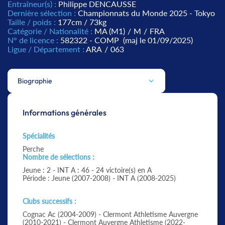
Entraîneur(s) :
Philippe DENCAUSSE
Dernière sélection :
Championnats du Monde 2025 - Tokyo
Taille / poids :
177cm / 73kg
Catégorie / Nationalité :
MA (M1)
/
M
/
FRA
N° de licence :
582322 - COMP
(maj le 01/09/2025)
Ligue / Département :
ARA
/
063
Biographie
Informations générales
Spécialités
Perche
Nombre de sélections :
Jeune : 2 - INT A : 46 - 24 victoire(s) en A
Période : Jeune (2007-2008) - INT A (2008-2025)
Clubs successifs :
Cognac Ac (2004-2009) - Clermont Athletisme Auvergne
(2010-2021) - Clermont Auvergne Athletisme (2022-