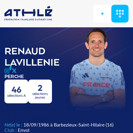
+
RENAUD
LAVILLENIE
PERCHE
2
46
sélections
sélections A
jeunes
Né(e) le :
18/09/1986 à Barbezieux-Saint-Hilaire (16)
Club :
Envol