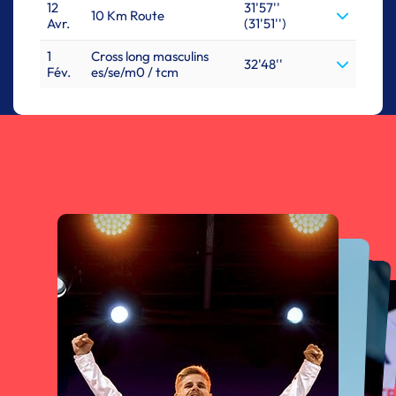
12
31'57''
10 Km Route
Avr.
(31'51'')
1
Cross long masculins
32'48''
Fév.
es/se/m0 / tcm