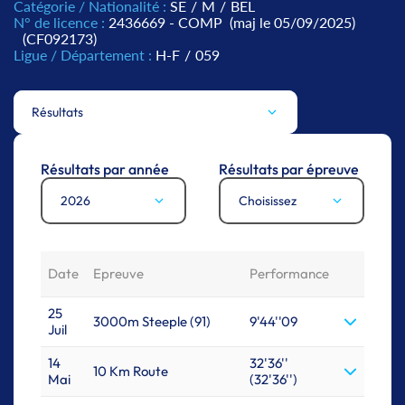
Catégorie / Nationalité :
SE
/
M
/
BEL
N° de licence :
2436669 - COMP
(maj le 05/09/2025)
(CF092173)
Ligue / Département :
H-F
/
059
Résultats
Résultats par année
Résultats par épreuve
2026
Choisissez
Date
Epreuve
Performance
25
3000m Steeple (91)
9'44''09
Juil
14
32'36''
10 Km Route
Mai
(32'36'')