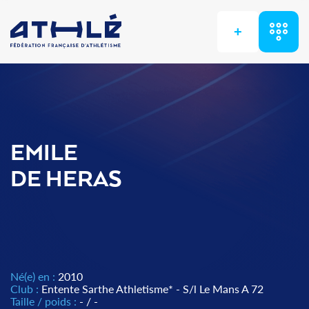
+
EMILE
DE HERAS
Né(e) en :
2010
Club :
Entente Sarthe Athletisme* - S/l Le Mans A 72
Taille / poids :
- / -