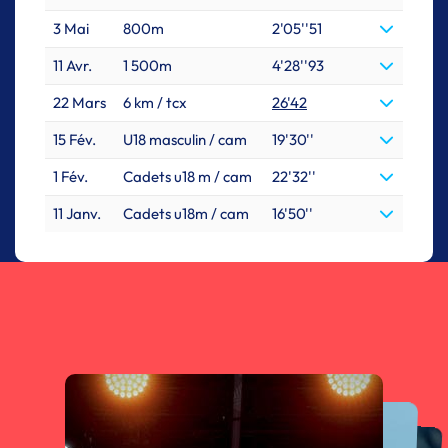
3 Mai
800m
2'05''51
11 Avr.
1 500m
4'28''93
22 Mars
6 km / tcx
26'42
15 Fév.
U18 masculin / cam
19'30''
1 Fév.
Cadets u18 m / cam
22'32''
11 Janv.
Cadets u18m / cam
16'50''