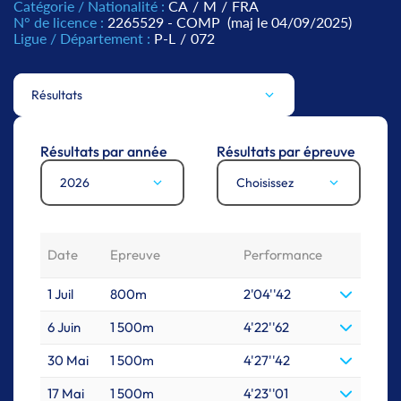
Catégorie / Nationalité :
CA
/
M
/
FRA
N° de licence :
2265529 - COMP
(maj le 04/09/2025)
Ligue / Département :
P-L
/
072
Résultats
Résultats par année
Résultats par épreuve
2026
Choisissez
Date
Epreuve
Performance
1 Juil
800m
2'04''42
6 Juin
1 500m
4'22''62
30 Mai
1 500m
4'27''42
17 Mai
1 500m
4'23''01