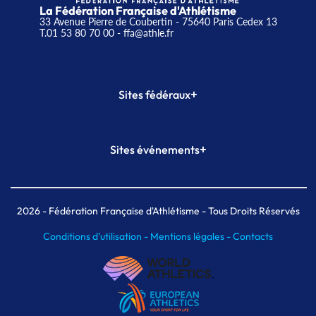
La Fédération Française d'Athlétisme
33 Avenue Pierre de Coubertin - 75640 Paris Cedex 13
T.01 53 80 70 00
- ffa@athle.fr
+
Sites fédéraux
SI-FFA
CALORG
+
Sites événements
Plateforme Formation
Meeting de Paris
Meeting de Paris indoor
MAIF Ekiden de Paris
2026
- Fédération Française d'Athlétisme - Tous Droits Réservés
Conditions d'utilisation -
Mentions légales -
Contacts