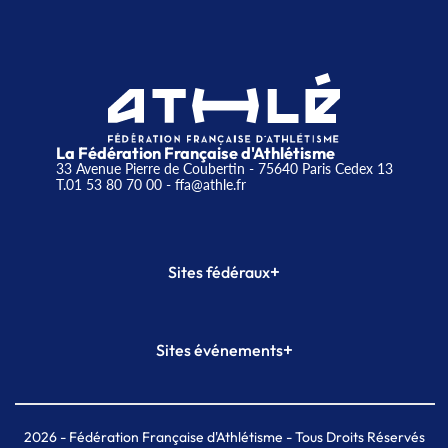
La Fédération Française d'Athlétisme
33 Avenue Pierre de Coubertin - 75640 Paris Cedex 13
T.01 53 80 70 00
- ffa@athle.fr
+
Sites fédéraux
SI-FFA
CALORG
+
Sites événements
Plateforme Formation
Meeting de Paris
Meeting de Paris indoor
MAIF Ekiden de Paris
2026
- Fédération Française d'Athlétisme - Tous Droits Réservés