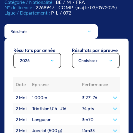
Catégorie / Nationalité :
BE
/
M
/
FRA
N° de licence :
2268947 - COMP
(maj le 03/09/2025)
Ligue / Département :
P-L
/
072
Résultats
Résultats par année
Résultats par épreuve
2026
Choisissez
Date
Epreuve
Performance
2 Mai
1 000m
3'27''76
2 Mai
Triathlon U14-U16
74 pts
2 Mai
Longueur
3m70
2 Mai
Javelot (500 g)
14m33