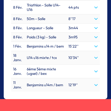
Triathlon - Salle U14-
8 Fév.
44 pts
U16
8 Fév.
50m - Salle
8''17
8 Fév.
Longueur - Salle
3m44
8 Fév.
Poids (3 kg) - Salle
3m95
1 Fév.
Benjamins u14 m / bem
15'22''
18
U14 u16 mixte / tcx
10'34''
Janv.
16
6éme 5ème mixte
Janv.
(ugsel) / bex
11
Benjamins u14m / bem
12'19''
Janv.