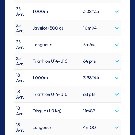
25
1 000m
3'32''35
Avr.
25
Javelot (500 g)
10m94
Avr.
25
Longueur
3m64
Avr.
25
Triathlon U14-U16
64 pts
Avr.
18
1 000m
3'38''44
Avr.
18
Triathlon U14-U16
68 pts
Avr.
18
Disque (1.0 kg)
11m89
Avr.
18
Longueur
4m00
Avr.