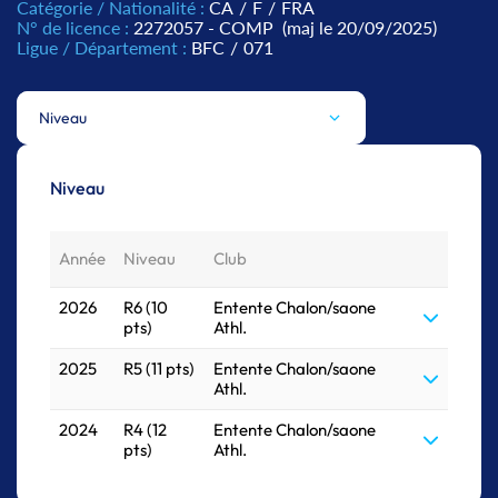
Catégorie / Nationalité :
CA
/
F
/
FRA
N° de licence :
2272057 - COMP
(maj le 20/09/2025)
Ligue / Département :
BFC
/
071
Niveau
Niveau
Année
Niveau
Club
2026
R6 (10
Entente Chalon/saone
pts)
Athl.
2025
R5 (11 pts)
Entente Chalon/saone
Athl.
2024
R4 (12
Entente Chalon/saone
pts)
Athl.