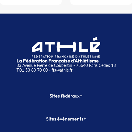
La Fédération Française d'Athlétisme
33 Avenue Pierre de Coubertin - 75640 Paris Cedex 13
T.01 53 80 70 00
- ffa@athle.fr
+
Sites fédéraux
SI-FFA
CALORG
+
Sites événements
Plateforme Formation
Meeting de Paris