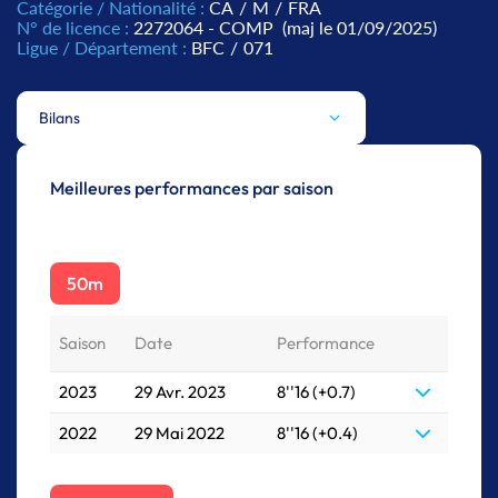
Catégorie / Nationalité :
CA
/
M
/
FRA
N° de licence :
2272064 - COMP
(maj le 01/09/2025)
Ligue / Département :
BFC
/
071
Bilans
Meilleures performances par saison
50m
Saison
Date
Performance
2023
29 Avr. 2023
8''16 (+0.7)
2022
29 Mai 2022
8''16 (+0.4)