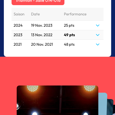
Triathlon - Salle U14-U16
Saison
Date
Performance
2024
19 Nov. 2023
25 pts
2023
13 Nov. 2022
49 pts
2021
20 Nov. 2021
48 pts