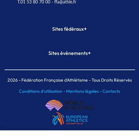
T.01 53 80 70 00
- ffa@athle.fr
+
Sites fédéraux
SI-FFA
CALORG
+
Sites événements
Plateforme Formation
Meeting de Paris
Meeting de Paris indoor
MAIF Ekiden de Paris
2026
- Fédération Française d'Athlétisme - Tous Droits Réservés
Conditions d'utilisation -
Mentions légales -
Contacts