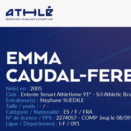
EMMA
CAUDAL-FER
Né(e) en :
2005
Club :
Entente Senart Athletisme 91* - S/l Athletic Br
Entraîneur(s) :
Stephane SUEDILE
Taille / poids :
- / -
Catégorie / Nationalité :
ES
/
F
/
FRA
N° de licence / PPS :
2274057 - COMP
(maj le 08/0
Ligue / Département :
I-F
/
091