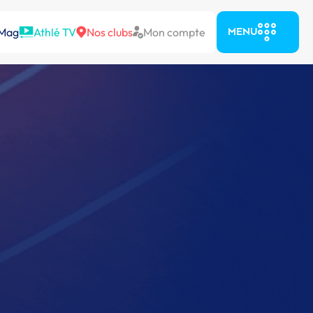
 Mag
Athlé TV
Nos clubs
Mon compte
MENU