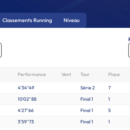
Classements Running
Niveau
Performance
Vent
Tour
Place
4'34''49
Série 2
7
10'02''88
Final 1
1
4'27''66
Final 1
5
3'59''73
Final 1
1