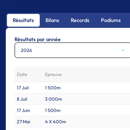
Résultats
Bilans
Records
Podiums
Résultats par année
2026
Date
Epreuve
17 Juil
1 500m
8 Juil
3 000m
17 Juin
1 500m
27 Mai
4 X 400m