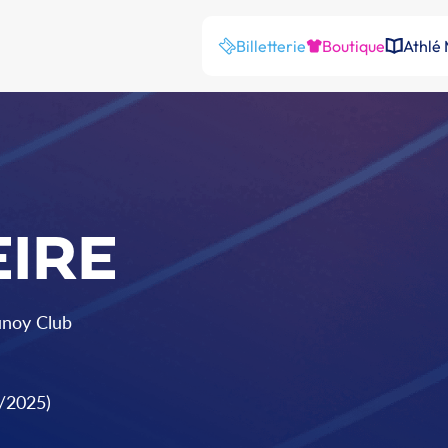
Billetterie
Boutique
Athlé
EIRE
unoy Club
9/2025)