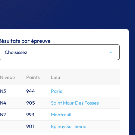
Résultats par épreuve
Choisissez
Niveau
Points
Lieu
N3
944
Paris
N4
905
Saint Maur Des Fosses
N2
993
Montreuil
901
Epinay Sur Seine