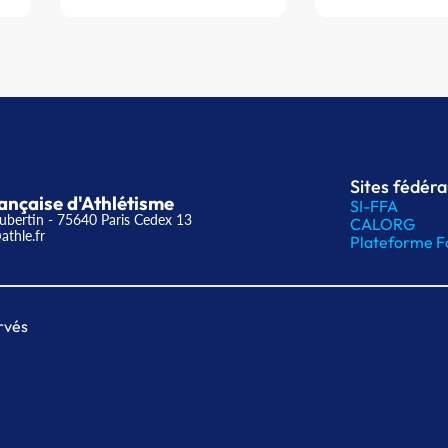
Sites fédér
ançaise d'Athlétisme
SI-FFA
ubertin - 75640 Paris Cedex 13
CALORG
athle.fr
Plateforme F
rvés