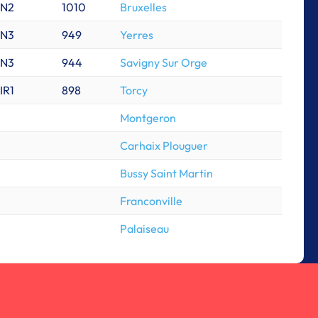
N2
1010
Bruxelles
N3
949
Yerres
N3
944
Savigny Sur Orge
IR1
898
Torcy
Montgeron
Carhaix Plouguer
Bussy Saint Martin
Franconville
Palaiseau