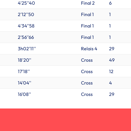
4'25''40
Final 2
6
2'12''50
Final 1
1
4'34''58
Final 1
1
2'56''66
Final 1
1
3h02'11''
Relais 4
29
18'20''
Cross
49
17'18''
Cross
12
14'04''
Cross
4
16'08''
Cross
29