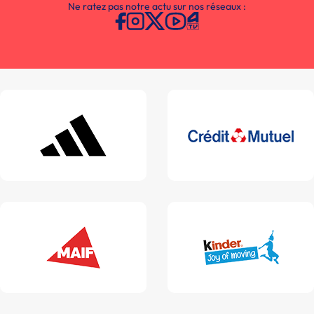
Ne ratez pas notre actu sur nos réseaux :