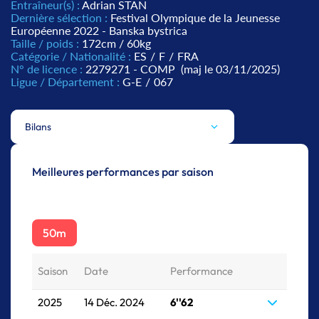
Entraîneur(s) :
Adrian STAN
Dernière sélection :
Festival Olympique de la Jeunesse
Européenne 2022 - Banska bystrica
Taille / poids :
172cm / 60kg
Catégorie / Nationalité :
ES
/
F
/
FRA
N° de licence :
2279271 - COMP
(maj le 03/11/2025)
Ligue / Département :
G-E
/
067
Bilans
Meilleures performances par saison
50m
Saison
Date
Performance
2025
14 Déc. 2024
6''62