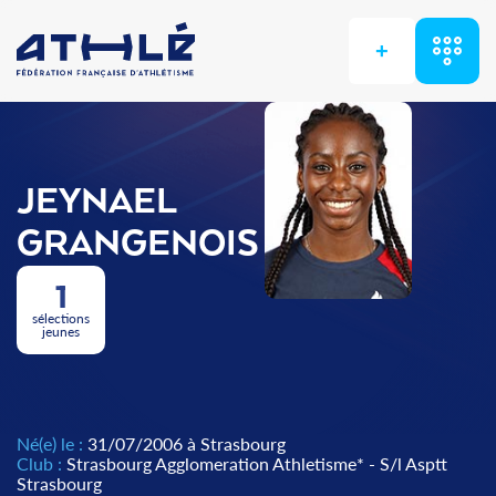
+
JEYNAEL
GRANGENOIS
1
sélections
jeunes
Né(e) le :
31/07/2006 à Strasbourg
Club :
Strasbourg Agglomeration Athletisme* - S/l Asptt
Strasbourg