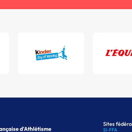
Sites fédér
ançaise d'Athlétisme
SI-FFA