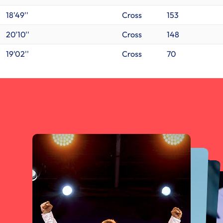
18'49''
Cross
153
20'10''
Cross
148
19'02''
Cross
70