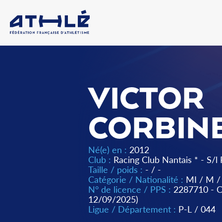
VICTOR
CORBIN
Né(e) en :
2012
Club :
Racing Club Nantais * - S/l 
Taille / poids :
- / -
Catégorie / Nationalité :
MI
/
M
/
N° de licence / PPS :
2287710 -
12/09/2025)
Ligue / Département :
P-L
/
044