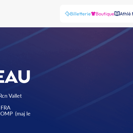
Billetterie
Boutique
Athlé
EAU
Rcn Vallet
FRA
 COMP
(maj le