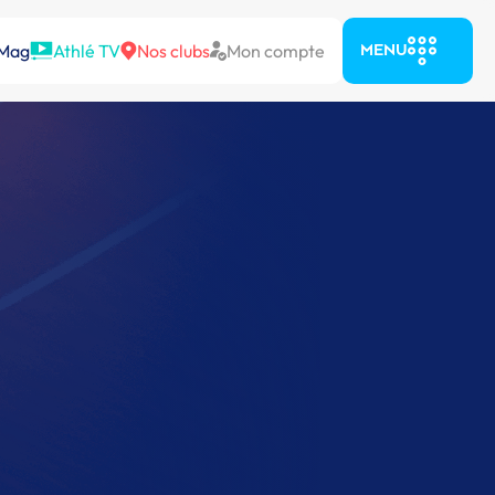
 Mag
Athlé TV
Nos clubs
Mon compte
MENU