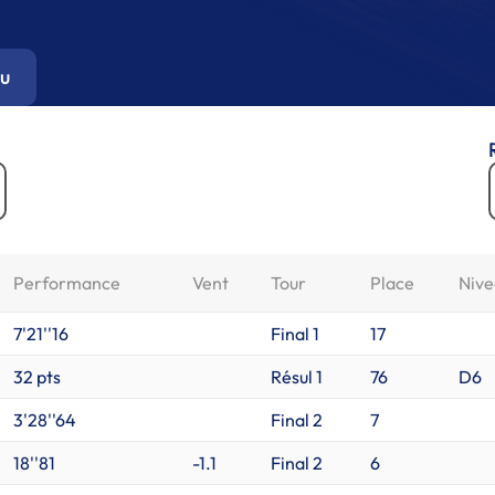
u
Performance
Vent
Tour
Place
Nive
7'21''16
Final 1
17
32 pts
Résul 1
76
D6
3'28''64
Final 2
7
18''81
-1.1
Final 2
6