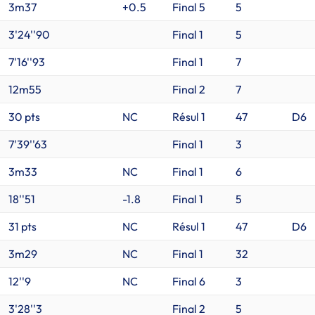
3m37
+0.5
Final 5
5
3'24''90
Final 1
5
7'16''93
Final 1
7
12m55
Final 2
7
30 pts
NC
Résul 1
47
D6
7'39''63
Final 1
3
3m33
NC
Final 1
6
18''51
-1.8
Final 1
5
31 pts
NC
Résul 1
47
D6
3m29
NC
Final 1
32
12''9
NC
Final 6
3
3'28''3
Final 2
5