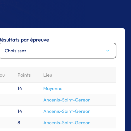
Résultats par épreuve
Choisissez
au
Points
Lieu
14
Mayenne
Ancenis-Saint-Gereon
14
Ancenis-Saint-Gereon
8
Ancenis-Saint-Gereon