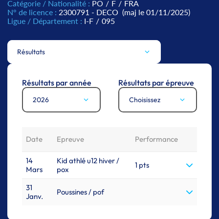
Catégorie / Nationalité :
PO
/
F
/
FRA
N° de licence :
2300791 - DECO
(maj le 01/11/2025)
Ligue / Département :
I-F
/
095
Résultats
Résultats par année
Résultats par épreuve
2026
Choisissez
Date
Epreuve
Performance
14
Kid athlé u12 hiver /
1 pts
Mars
pox
31
Poussines / pof
Janv.