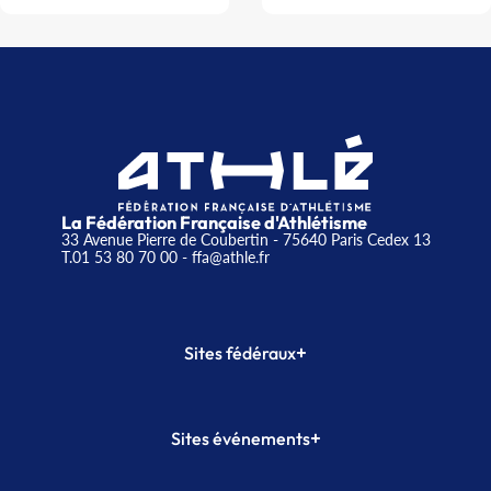
La Fédération Française d'Athlétisme
33 Avenue Pierre de Coubertin - 75640 Paris Cedex 13
T.01 53 80 70 00
- ffa@athle.fr
+
Sites fédéraux
SI-FFA
CALORG
+
Sites événements
Plateforme Formation
Meeting de Paris