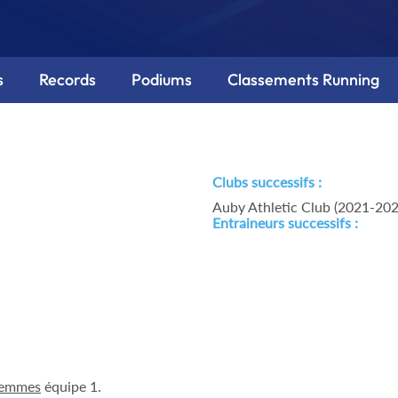
s
Records
Podiums
Classements Running
Clubs successifs :
Auby Athletic Club (2021-202
Entraineurs successifs :
Femmes
équipe 1.