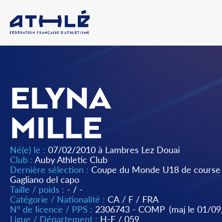
ELYNA
MILLE
Né(e) le :
07/02/2010 à Lambres Lez Douai
Club :
Auby Athletic Club
Dernière sélection :
Coupe du Monde U18 de course 
Gagliano del capo
Taille / poids :
- / -
Catégorie / Nationalité :
CA
/
F
/
FRA
N° de licence / PPS :
2306743 - COMP
(maj le 01/0
Ligue / Département :
H-F
/
059