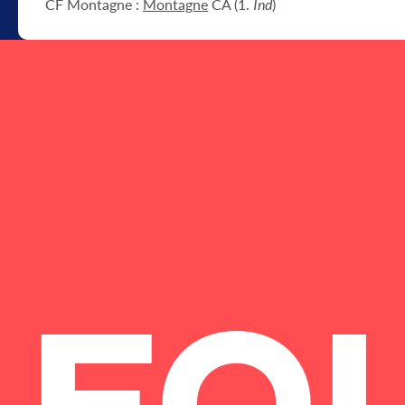
CF Montagne :
Montagne
CA (1.
Ind
)