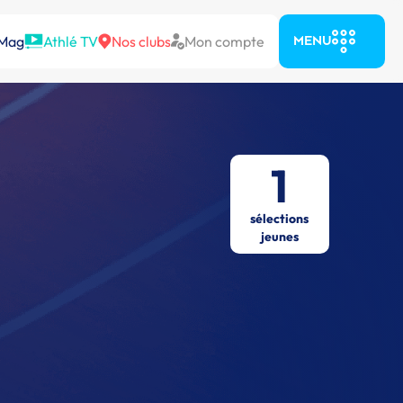
 Mag
Athlé TV
Nos clubs
Mon compte
MENU
1
sélections
jeunes