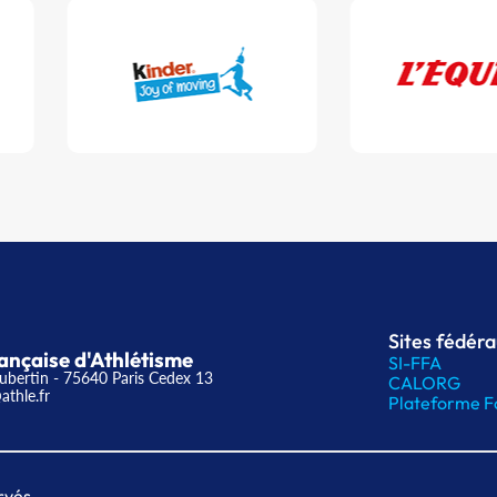
Sites fédér
ançaise d'Athlétisme
SI-FFA
ubertin - 75640 Paris Cedex 13
CALORG
athle.fr
Plateforme F
rvés