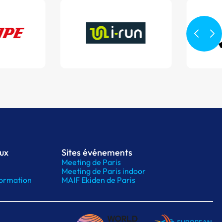
aux
Sites événements
Meeting de Paris
Meeting de Paris indoor
ormation
MAIF Ekiden de Paris