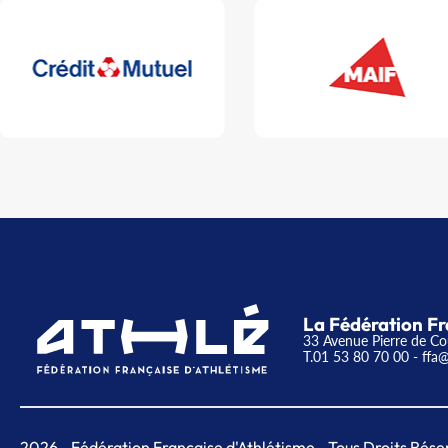
La Fédération Fr
33 Avenue Pierre de Co
T.01 53 80 70 00
- ffa@
2026
- Fédération Française d'Athlétisme - Tous Droits Rése