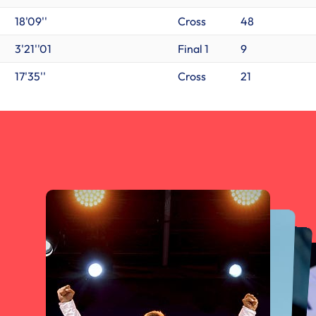
18'09''
Cross
48
3'21''01
Final 1
9
17'35''
Cross
21