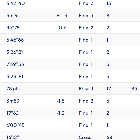
3'42''40
Final 2
13
3m76
+0.3
Final 3
8
36''78
-0.6
Final 2
2
5'46''66
Final 1
1
3'26''21
Final 1
2
7'39''56
Final 1
5
3'23''81
Final 1
5
78 pts
Résul 1
17
R5
3m89
-1.8
Final 2
5
17''62
-1.2
Final 1
2
6'00''45
Final 1
1
16'12''
Cross
68