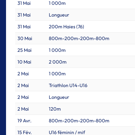
31 Mai
1 000m
31 Mai
Longueur
31 Mai
200m Haies (76)
30 Mai
800m-200m-200m-800m
25 Mai
1 000m
10 Mai
2 000m
2 Mai
1 000m
2 Mai
Triathlon U14-U16
2 Mai
Longueur
2 Mai
120m
19 Avr.
800m-200m-200m-800m
15 Fév.
U16 féminin / mif