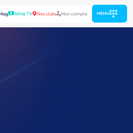
 Mag
Athlé TV
Nos clubs
Mon compte
MENU