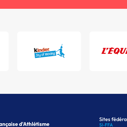
Sites fédér
ançaise d'Athlétisme
SI-FFA