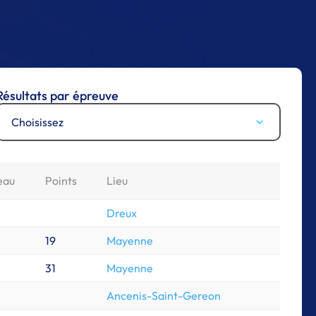
Résultats par épreuve
Choisissez
eau
Points
Lieu
Dreux
19
Mayenne
31
Mayenne
Ancenis-Saint-Gereon