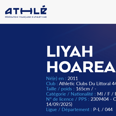
LIYAH
HOAREA
Né(e) en :
2011
Club :
Athletic Clubs Du Littoral 4
Taille / poids :
165cm / -
Catégorie / Nationalité :
MI
/
F
/
N° de licence / PPS :
2309404 -
14/09/2025)
Ligue / Département :
P-L
/
044