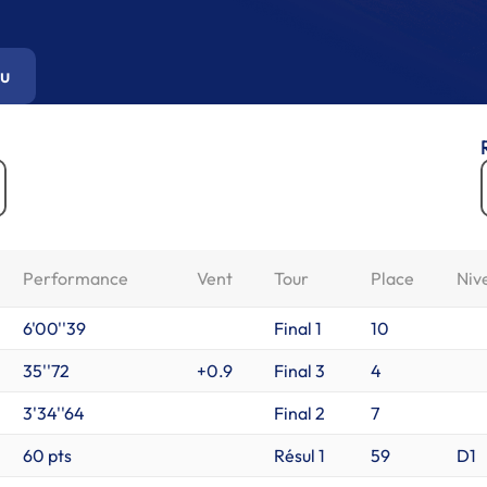
u
Performance
Vent
Tour
Place
Niv
6'00''39
Final 1
10
35''72
+0.9
Final 3
4
3'34''64
Final 2
7
60 pts
Résul 1
59
D1