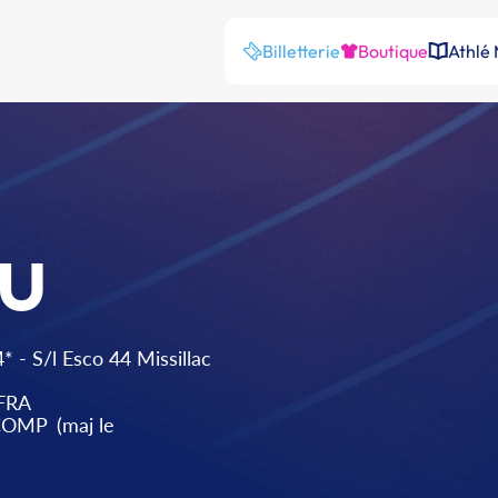
Billetterie
Boutique
Athlé
U
4* - S/l Esco 44 Missillac
FRA
 COMP
(maj le