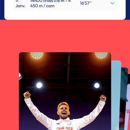
11
14h00 cross u18 m - 4
16'57''
Janv.
450 m / cam