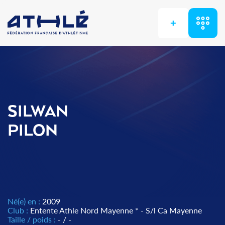
+
SILWAN
PILON
Né(e) en :
2009
Club :
Entente Athle Nord Mayenne * - S/l Ca Mayenne
Taille / poids :
- / -