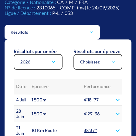
Catégorie / Nationalité :
CA
/
M
/
FRA
N° de licence :
2310065 - COMP
(maj le 24/09/2025)
Ligue / Département :
P-L
/
053
Résultats
Résultats par année
Résultats par épreuve
2026
Choisissez
Date
Epreuve
Performance
4 Juil
1 500m
4'18''77
28
1 500m
4'29''36
Juin
21
10 Km Route
38'37''
Juin