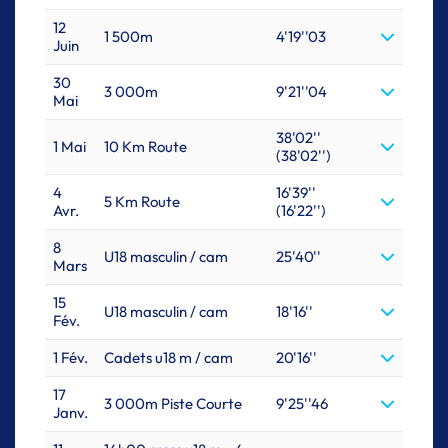
12
1 500m
4'19''03
Juin
30
3 000m
9'21''04
Mai
38'02''
1 Mai
10 Km Route
(38'02'')
4
16'39''
5 Km Route
Avr.
(16'22'')
8
U18 masculin / cam
25'40''
Mars
15
U18 masculin / cam
18'16''
Fév.
1 Fév.
Cadets u18 m / cam
20'16''
17
3 000m Piste Courte
9'25''46
Janv.