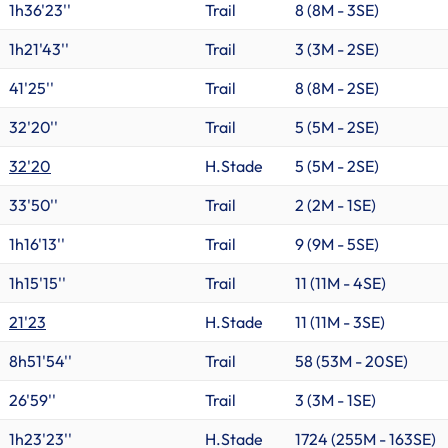
1h36'23''
Trail
8 (
8M
-
3SE
)
1h21'43''
Trail
3 (
3M
-
2SE
)
41'25''
Trail
8 (
8M
-
2SE
)
32'20''
Trail
5 (
5M
-
2SE
)
32'20
H.Stade
5 (
5M
-
2SE
)
33'50''
Trail
2 (
2M
-
1SE
)
1h16'13''
Trail
9 (
9M
-
5SE
)
1h15'15''
Trail
11 (
11M
-
4SE
)
21'23
H.Stade
11 (
11M
-
3SE
)
8h51'54''
Trail
58 (
53M
-
20SE
)
26'59''
Trail
3 (
3M
-
1SE
)
1h23'23''
H.Stade
1724 (
255M
-
163SE
)