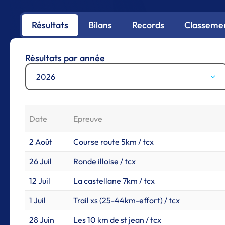
Résultats
Bilans
Records
Classemen
Résultats par année
2026
Date
Epreuve
2 Août
Course route 5km / tcx
26 Juil
Ronde illoise / tcx
12 Juil
La castellane 7km / tcx
1 Juil
Trail xs (25-44km-effort) / tcx
28 Juin
Les 10 km de st jean / tcx