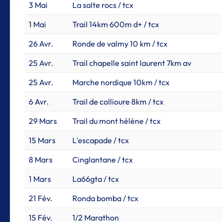
3 Mai
La salte rocs / tcx
1 Mai
Trail 14km 600m d+ / tcx
26 Avr.
Ronde de valmy 10 km / tcx
25 Avr.
Trail chapelle saint laurent 7km av
25 Avr.
Marche nordique 10km / tcx
6 Avr.
Trail de collioure 8km / tcx
29 Mars
Trail du mont hélène / tcx
15 Mars
L'escapade / tcx
8 Mars
Cinglantane / tcx
1 Mars
La66gta / tcx
21 Fév.
Ronda bomba / tcx
15 Fév.
1/2 Marathon