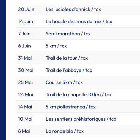
20 Juin
Les lucioles d'annick / tcx
14 Juin
La boucle des mas du taix / tcx
7 Juin
Semi marathon / tcx
6 Juin
5 km / tcx
31 Mai
Trail de la tour / tcx
30 Mai
Trail de l'abbaye / tcx
25 Mai
Course 5km / tcx
24 Mai
Trail de la chapelle 10 km / tcx
14 Mai
5 km pollestrenca / tcx
10 Mai
Les sentiers préhistoriques / tcx
8 Mai
La ronde bio / tcx