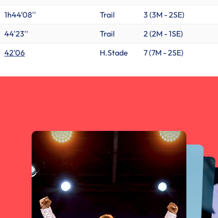
1h44'08''
Trail
3 (
3M
-
2SE
)
44'23''
Trail
2 (
2M
-
1SE
)
42'06
H.Stade
7 (
7M
-
2SE
)