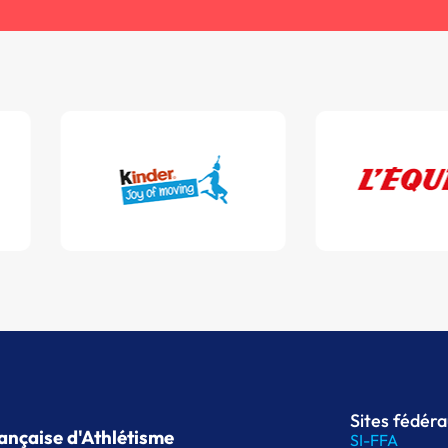
Sites fédér
ançaise d'Athlétisme
SI-FFA