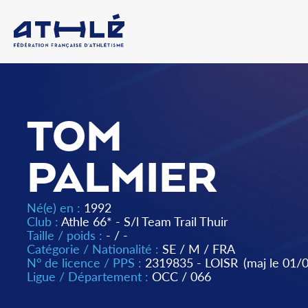
TOM
PALMIER
Né(e) en :
1992
Club :
Athle 66* - S/l Team Trail Thuir
Taille / poids :
- / -
Catégorie / Nationalité :
SE
/
M
/
FRA
N° de licence / PPS :
2319835 - LOISR
(maj le 01/
Ligue / Département :
OCC
/
066