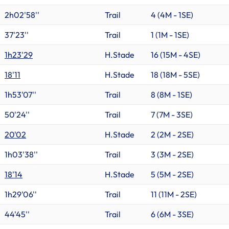
2h02'58''
Trail
4 (
4M
-
1SE
)
37'23''
Trail
1 (
1M
-
1SE
)
1h23'29
H.Stade
16 (
15M
-
4SE
)
18'11
H.Stade
18 (
18M
-
5SE
)
1h53'07''
Trail
8 (
8M
-
1SE
)
50'24''
Trail
7 (
7M
-
3SE
)
20'02
H.Stade
2 (
2M
-
2SE
)
1h03'38''
Trail
3 (
3M
-
2SE
)
18'14
H.Stade
5 (
5M
-
2SE
)
1h29'06''
Trail
11 (
11M
-
2SE
)
44'45''
Trail
6 (
6M
-
3SE
)