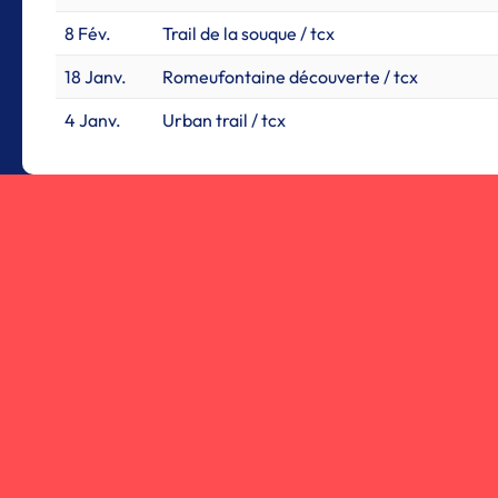
8 Fév.
Trail de la souque / tcx
18 Janv.
Romeufontaine découverte / tcx
4 Janv.
Urban trail / tcx