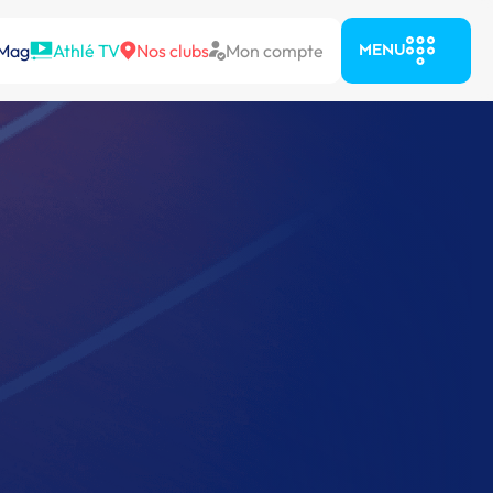
 Mag
Athlé TV
Nos clubs
Mon compte
MENU