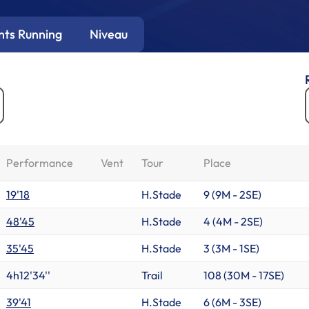
ts Running
Niveau
Performance
Vent
Tour
Place
19'18
H.Stade
9 (
9M
-
2SE
)
48'45
H.Stade
4 (
4M
-
2SE
)
35'45
H.Stade
3 (
3M
-
1SE
)
4h12'34''
Trail
108 (
30M
-
17SE
)
39'41
H.Stade
6 (
6M
-
3SE
)