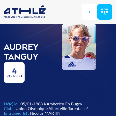
+
AUDREY
TANGUY
4
sélections A
Né(e) le :
05/01/1988 à Amberieu En Bugey
Club :
Union Olympique Albertville Tarentaise*
Entraîneur(s) :
Nicolas MARTIN