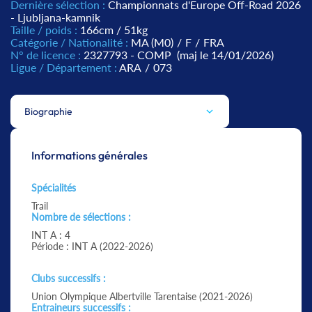
Dernière sélection :
Championnats d'Europe Off-Road 2026
- Ljubljana-kamnik
Taille / poids :
166cm / 51kg
Catégorie / Nationalité :
MA (M0)
/
F
/
FRA
N° de licence :
2327793 - COMP
(maj le 14/01/2026)
Ligue / Département :
ARA
/
073
Biographie
Informations générales
Spécialités
Trail
Nombre de sélections :
INT A : 4
Période : INT A (2022-2026)
Clubs successifs :
Union Olympique Albertville Tarentaise (2021-2026)
Entraineurs successifs :