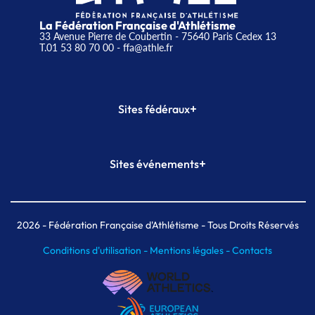
La Fédération Française d'Athlétisme
33 Avenue Pierre de Coubertin - 75640 Paris Cedex 13
T.01 53 80 70 00
- ffa@athle.fr
+
Sites fédéraux
SI-FFA
CALORG
+
Sites événements
Plateforme Formation
Meeting de Paris
Meeting de Paris indoor
MAIF Ekiden de Paris
2026
- Fédération Française d'Athlétisme - Tous Droits Réservés
Conditions d'utilisation -
Mentions légales -
Contacts