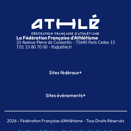
La Fédération Française d'Athlétisme
33 Avenue Pierre de Coubertin - 75640 Paris Cedex 13
T.01 53 80 70 00
- ffa@athle.fr
+
Sites fédéraux
SI-FFA
CALORG
+
Sites événements
Plateforme Formation
Meeting de Paris
Meeting de Paris indoor
MAIF Ekiden de Paris
2026
- Fédération Française d'Athlétisme - Tous Droits Réservés