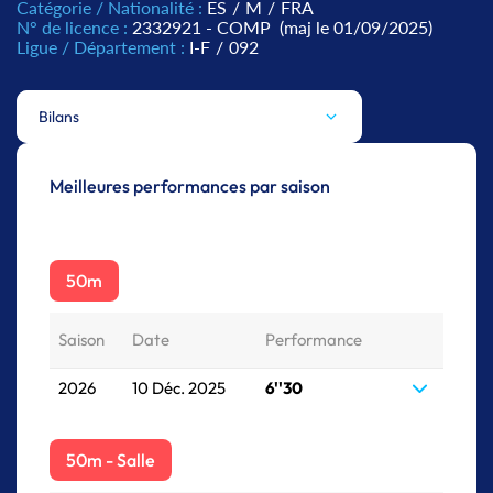
Catégorie / Nationalité :
ES
/
M
/
FRA
N° de licence :
2332921 - COMP
(maj le 01/09/2025)
Ligue / Département :
I-F
/
092
Bilans
Meilleures performances par saison
50m
Saison
Date
Performance
2026
10 Déc. 2025
6''30
50m - Salle