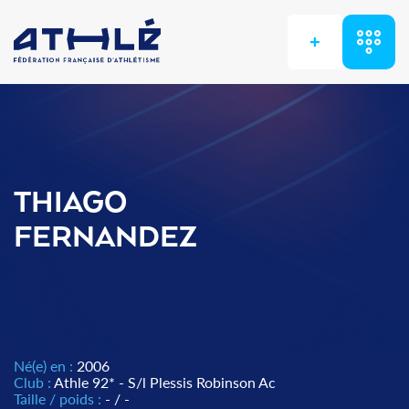
+
THIAGO
FERNANDEZ
Né(e) en :
2006
Club :
Athle 92* - S/l Plessis Robinson Ac
Taille / poids :
- / -