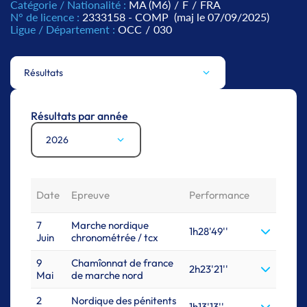
Catégorie / Nationalité :
MA (M6)
/
F
/
FRA
N° de licence :
2333158 - COMP
(maj le 07/09/2025)
Ligue / Département :
OCC
/
030
Résultats
Résultats par année
2026
Date
Epreuve
Performance
7
Marche nordique
1h28'49''
Juin
chronométrée / tcx
9
Chamîonnat de france
2h23'21''
Mai
de marche nord
2
Nordique des pénitents
1h13'13''