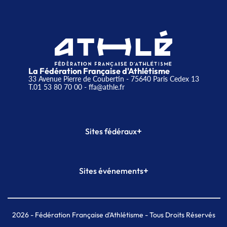
La Fédération Française d'Athlétisme
33 Avenue Pierre de Coubertin - 75640 Paris Cedex 13
T.01 53 80 70 00
- ffa@athle.fr
+
Sites fédéraux
SI-FFA
CALORG
+
Sites événements
Plateforme Formation
Meeting de Paris
Meeting de Paris indoor
MAIF Ekiden de Paris
2026
- Fédération Française d'Athlétisme - Tous Droits Réservés