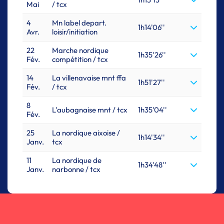
Mai
/ tcx
4
Mn label depart.
1h14'06''
Avr.
loisir/initiation
22
Marche nordique
1h35'26''
Fév.
compétition / tcx
14
La villenavaise mnt ffa
1h51'27''
Fév.
/ tcx
8
L'aubagnaise mnt / tcx
1h35'04''
Fév.
25
La nordique aixoise /
1h14'34''
Janv.
tcx
11
La nordique de
1h34'48''
Janv.
narbonne / tcx