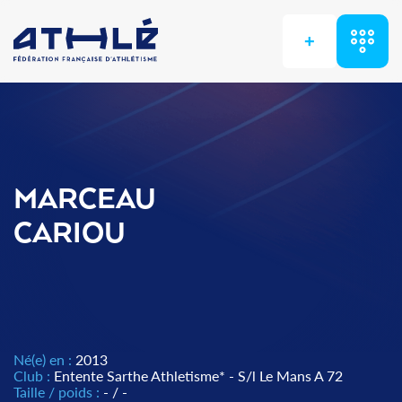
+
MARCEAU
CARIOU
Né(e) en :
2013
Club :
Entente Sarthe Athletisme* - S/l Le Mans A 72
Taille / poids :
- / -