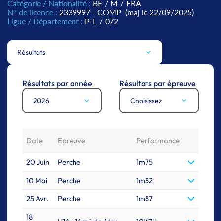
Catégorie / Nationalité :
BE
/
M
/
FRA
N° de licence :
2339997 - COMP
(maj le 22/09/2025)
Ligue / Département :
P-L
/
072
Résultats
Résultats par année
Résultats par épreuve
2026
Choisissez
Date
Epreuve
Performance
20 Juin
Perche
1m75
10 Mai
Perche
1m52
25 Avr.
Perche
1m87
18