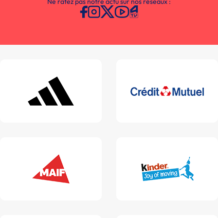
Ne ratez pas notre actu sur nos réseaux :