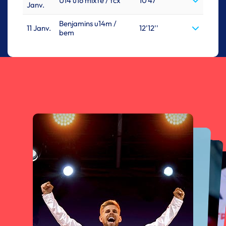
U14 u16 mixte / tcx
10'47''
Janv.
Benjamins u14m /
11 Janv.
12'12''
bem