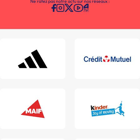
Ne ratez pas notre actu sur nos réseaux :