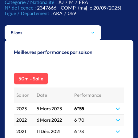
Catégorie / Nationalité :
JU
/
M
/
FRA
N° de licence :
2347666 - COMP
(maj le 20/09/2025)
Ligue / Département :
ARA
/
069
Bilans
Meilleures performances par saison
50m - Salle
Saison
Date
Performance
2023
5 Mars 2023
6''55
2022
6 Mars 2022
6''70
2021
11 Déc. 2021
6''78