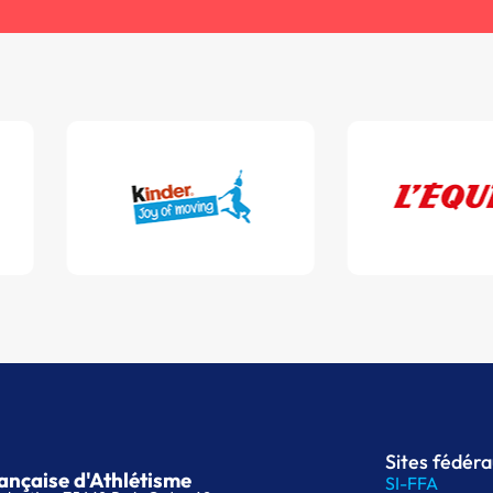
Sites fédér
ançaise d'Athlétisme
SI-FFA