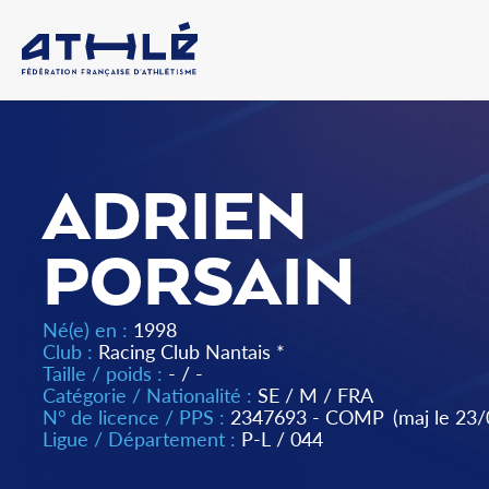
ADRIEN
PORSAIN
Né(e) en :
1998
Club :
Racing Club Nantais *
Taille / poids :
- / -
Catégorie / Nationalité :
SE
/
M
/
FRA
N° de licence / PPS :
2347693 - COMP
(maj le 23
Ligue / Département :
P-L
/
044