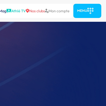
 Mag
Athlé TV
Nos clubs
Mon compte
MENU