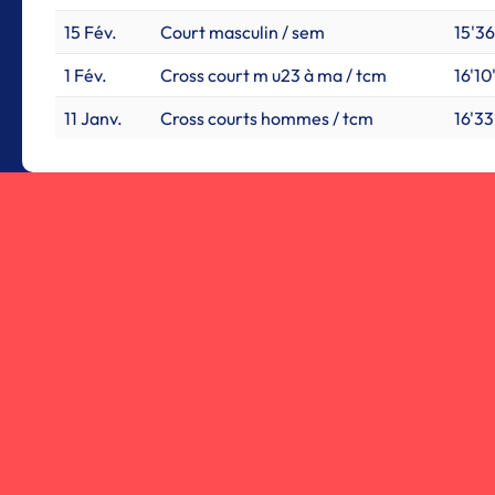
15 Fév.
Court masculin / sem
15'36
1 Fév.
Cross court m u23 à ma / tcm
16'10'
11 Janv.
Cross courts hommes / tcm
16'33