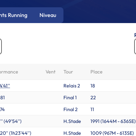
ts Running
Niveau
ormance
Vent
Tour
Place
'41''
Relais 2
18
'81
Final 1
22
'74
Final 2
11
'' (49'54'')
H.Stade
1991 (
1644M
-
636SE
)
20'' (1h23'44'')
H.Stade
1009 (
967M
-
613SE
)