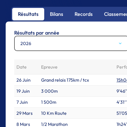
Résultats
Bilans
Records
Classemen
Résultats par année
2026
Date
Epreuve
Perf
26 Juin
Grand relais 175km / tcx
15h04
19 Juin
3 000m
9'46'
7 Juin
1 500m
4'31'
29 Mars
10 Km Route
51'05
8 Mars
1/2 Marathon
1h24'