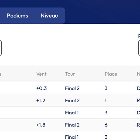
Podiums
Niveau
e
Vent
Tour
Place
N
+0.3
Final 2
3
+1.2
Final 2
1
R
Final 1
3
+1.8
Final 2
6
R
Final 1
3