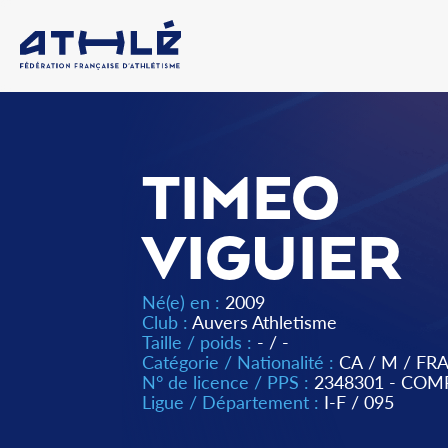
TIMEO
VIGUIER
Né(e) en :
2009
Club :
Auvers Athletisme
Taille / poids :
- / -
Catégorie / Nationalité :
CA
/
M
/
FR
N° de licence / PPS :
2348301 - COM
Ligue / Département :
I-F
/
095