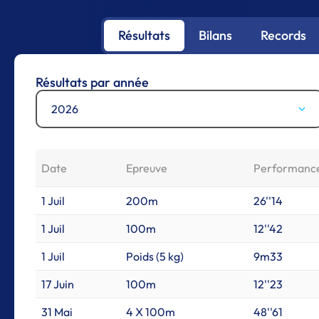
Résultats
Bilans
Records
Résultats par année
2026
Date
Epreuve
Performanc
1 Juil
200m
26''14
1 Juil
100m
12''42
1 Juil
Poids (5 kg)
9m33
17 Juin
100m
12''23
31 Mai
4 X 100m
48''61