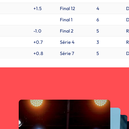
+1.5
Final 12
4
D
Final 1
6
-1.0
Final 2
5
R
+0.7
Série 4
3
R
+0.8
Série 7
5
D