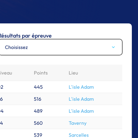
Résultats par épreuve
Choisissez
iveau
Points
Lieu
D2
445
L'isle Adam
6
516
L'isle Adam
D4
489
L'isle Adam
4
560
Taverny
539
Sarcelles