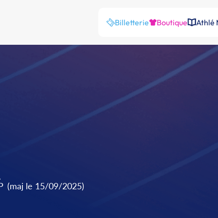
Billetterie
Boutique
Athlé
A
P
(maj le 15/09/2025)