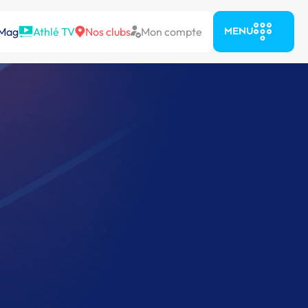
 Mag
Athlé TV
Nos clubs
Mon compte
MENU