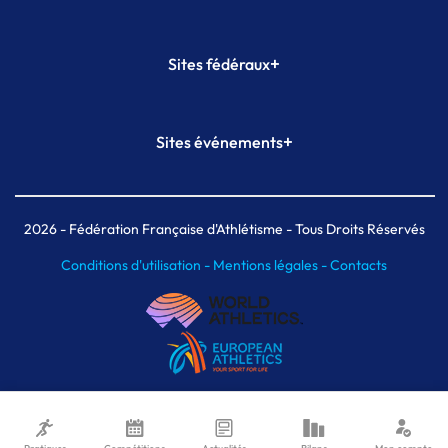
+
Sites fédéraux
SI-FFA
CALORG
+
Sites événements
Plateforme Formation
Meeting de Paris
Meeting de Paris indoor
MAIF Ekiden de Paris
2026
- Fédération Française d'Athlétisme - Tous Droits Réservés
Conditions d'utilisation -
Mentions légales -
Contacts