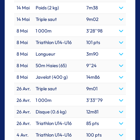
14 Mai
Poids (2 kg)
7m38
14 Mai
Triple saut
9m02
8 Mai
1 000m
3'28''98
8 Mai
Triathlon U14-U16
101 pts
8 Mai
Longueur
3m90
8 Mai
50m Haies (65)
9''24
8 Mai
Javelot (400 g)
14m86
26 Avr.
Triple saut
9m01
26 Avr.
1 000m
3'33''79
26 Avr.
Disque (0.6 kg)
12m81
26 Avr.
Triathlon U14-U16
85 pts
4 Avr.
Triathlon U14-U16
100 pts