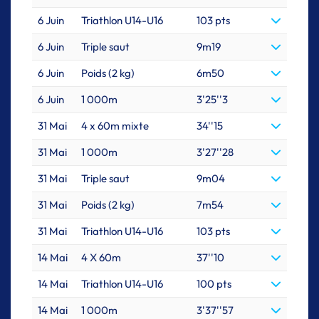
6 Juin
Triathlon U14-U16
103 pts
6 Juin
Triple saut
9m19
6 Juin
Poids (2 kg)
6m50
6 Juin
1 000m
3'25''3
31 Mai
4 x 60m mixte
34''15
31 Mai
1 000m
3'27''28
31 Mai
Triple saut
9m04
31 Mai
Poids (2 kg)
7m54
31 Mai
Triathlon U14-U16
103 pts
14 Mai
4 X 60m
37''10
14 Mai
Triathlon U14-U16
100 pts
14 Mai
1 000m
3'37''57