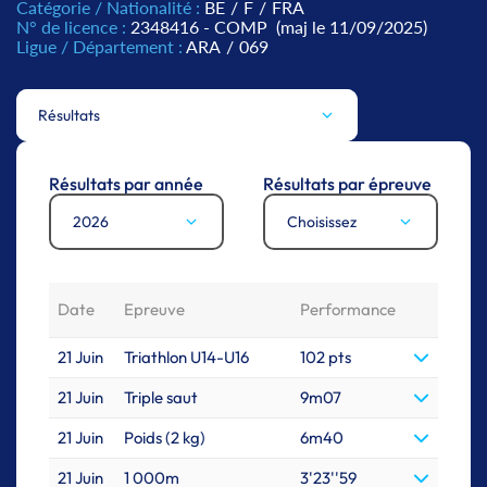
Catégorie / Nationalité :
BE
/
F
/
FRA
N° de licence :
2348416 - COMP
(maj le 11/09/2025)
Ligue / Département :
ARA
/
069
Résultats
Résultats par année
Résultats par épreuve
2026
Choisissez
Date
Epreuve
Performance
21 Juin
Triathlon U14-U16
102 pts
21 Juin
Triple saut
9m07
21 Juin
Poids (2 kg)
6m40
21 Juin
1 000m
3'23''59