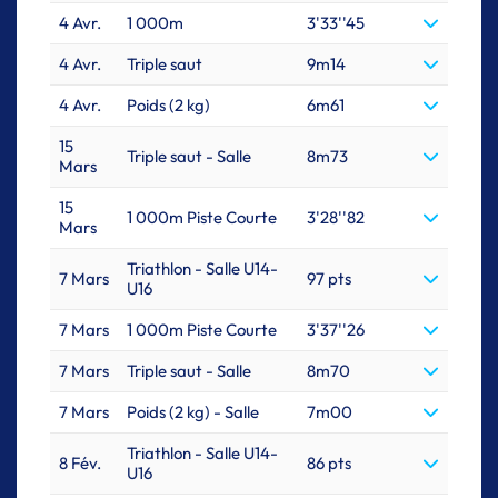
4 Avr.
1 000m
3'33''45
4 Avr.
Triple saut
9m14
4 Avr.
Poids (2 kg)
6m61
15
Triple saut - Salle
8m73
Mars
15
1 000m Piste Courte
3'28''82
Mars
Triathlon - Salle U14-
7 Mars
97 pts
U16
7 Mars
1 000m Piste Courte
3'37''26
7 Mars
Triple saut - Salle
8m70
7 Mars
Poids (2 kg) - Salle
7m00
Triathlon - Salle U14-
8 Fév.
86 pts
U16