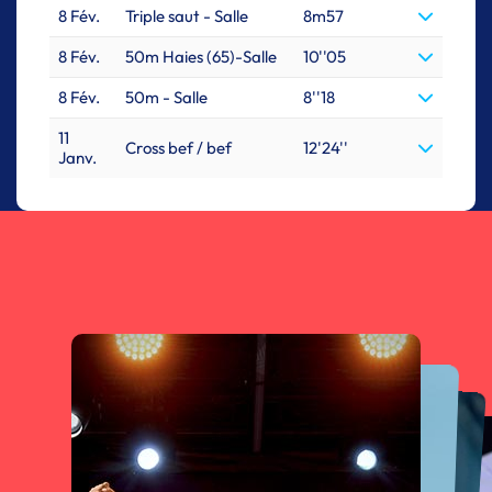
8 Fév.
Triple saut - Salle
8m57
8 Fév.
50m Haies (65)-Salle
10''05
8 Fév.
50m - Salle
8''18
11
Cross bef / bef
12'24''
Janv.