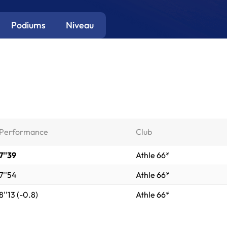
Podiums
Niveau
Performance
Club
7''39
Athle 66*
7''54
Athle 66*
8''13 (-0.8)
Athle 66*