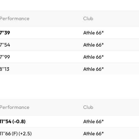
Performance
Club
7''39
Athle 66*
7''54
Athle 66*
7''99
Athle 66*
8''13
Athle 66*
Performance
Club
11''54 (-0.8)
Athle 66*
11''66 (F) (+2.5)
Athle 66*