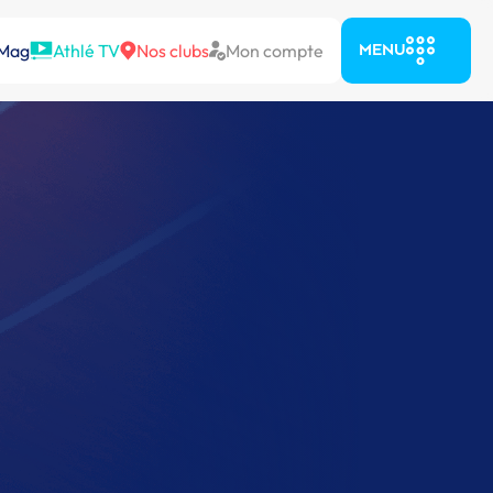
 Mag
Athlé TV
Nos clubs
Mon compte
MENU