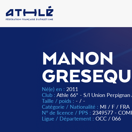
MANON
GRESEQU
Né(e) en :
2011
Club :
Athle 66* - S/l Union Perpignan
Taille / poids :
- / -
Catégorie / Nationalité :
MI
/
F
/
FRA
N° de licence / PPS :
2349577 - COM
Ligue / Département :
OCC
/
066