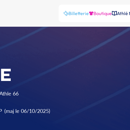
Billetterie
Boutique
Athlé
E
 Athle 66
P
(maj le 06/10/2025)