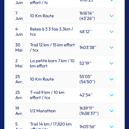
Juin
effort / tc
7
1h16'14''
10 Km Route
Juin
(43'26'')
4
Relais à 3 3 fois 3.3km /
48'12''
Juin
tcx
30
Trail 12 km / 15 km effort
1h03'38''
Mai
/ tcx
2
La petite born 7 km / 10
52'19''
Mai
km effort
25
55'05''
10 Km Route
Avr.
(54'50'')
25
T-rail 9 km / 10 km
42'34''
Avr.
effort / tcx
19
1h39'11''
1/2 Marathon
Avr.
(1h38'37'')
5
Trail 14 km / 17,820 km
1h05'56''