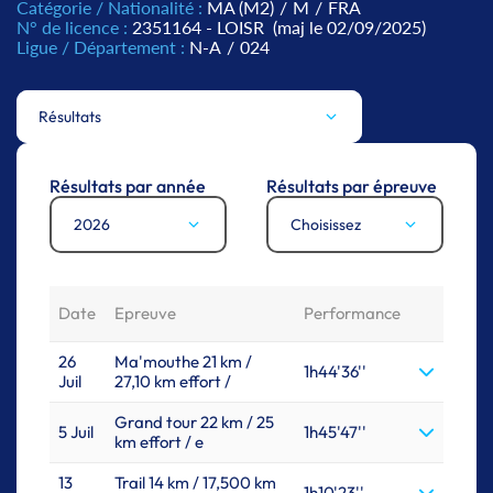
Catégorie / Nationalité :
MA (M2)
/
M
/
FRA
N° de licence :
2351164 - LOISR
(maj le 02/09/2025)
Ligue / Département :
N-A
/
024
Résultats
Résultats par année
Résultats par épreuve
2026
Choisissez
Date
Epreuve
Performance
26
Ma'mouthe 21 km /
1h44'36''
Juil
27,10 km effort /
Grand tour 22 km / 25
5 Juil
1h45'47''
km effort / e
13
Trail 14 km / 17,500 km
1h10'23''