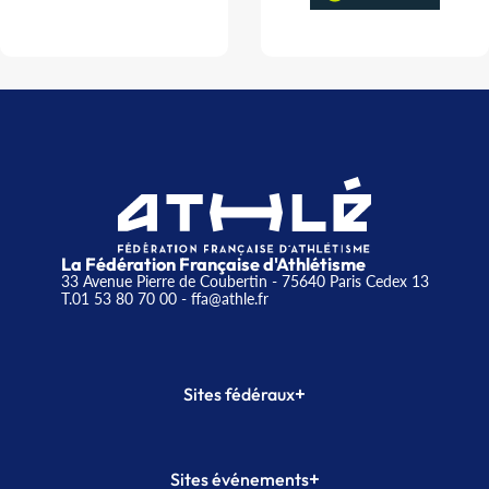
La Fédération Française d'Athlétisme
33 Avenue Pierre de Coubertin - 75640 Paris Cedex 13
T.01 53 80 70 00
- ffa@athle.fr
+
Sites fédéraux
SI-FFA
CALORG
+
Sites événements
Plateforme Formation