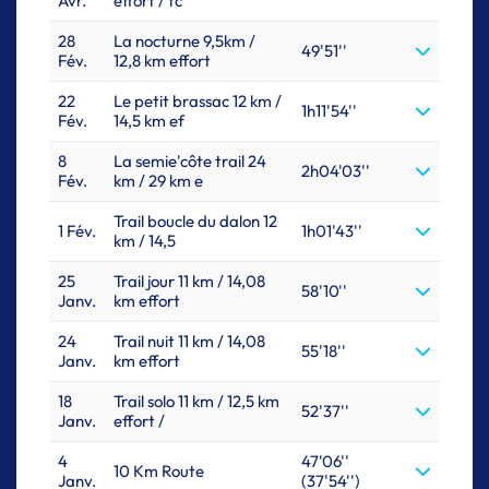
Avr.
effort / tc
28
La nocturne 9,5km /
49'51''
Fév.
12,8 km effort
22
Le petit brassac 12 km /
1h11'54''
Fév.
14,5 km ef
8
La semie'côte trail 24
2h04'03''
Fév.
km / 29 km e
Trail boucle du dalon 12
1 Fév.
1h01'43''
km / 14,5
25
Trail jour 11 km / 14,08
58'10''
Janv.
km effort
24
Trail nuit 11 km / 14,08
55'18''
Janv.
km effort
18
Trail solo 11 km / 12,5 km
52'37''
Janv.
effort /
4
47'06''
10 Km Route
Janv.
(37'54'')