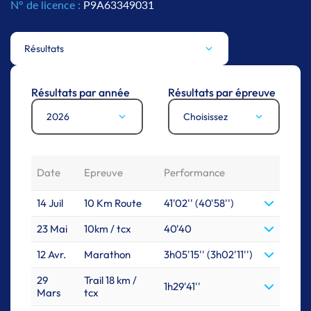
N° de licence :
P9A63349031
Résultats
Résultats par année
Résultats par épreuve
2026
Choisissez
Date
Epreuve
Performance
14 Juil
10 Km Route
41'02'' (40'58'')
23 Mai
10km / tcx
40'40
12 Avr.
Marathon
3h05'15'' (3h02'11'')
29
Trail 18 km /
1h29'41''
Mars
tcx