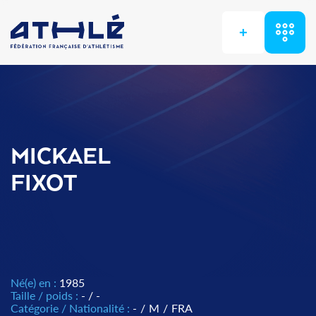
+
MICKAEL
FIXOT
Né(e) en :
1985
Taille / poids :
- / -
Catégorie / Nationalité :
-
/
M
/
FRA