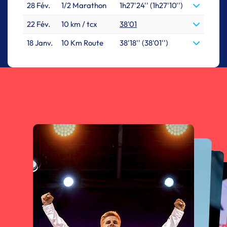
28 Fév.
1/2 Marathon
1h27'24'' (1h27'10'')
22 Fév.
10 km / tcx
38'01
18 Janv.
10 Km Route
38'18'' (38'01'')