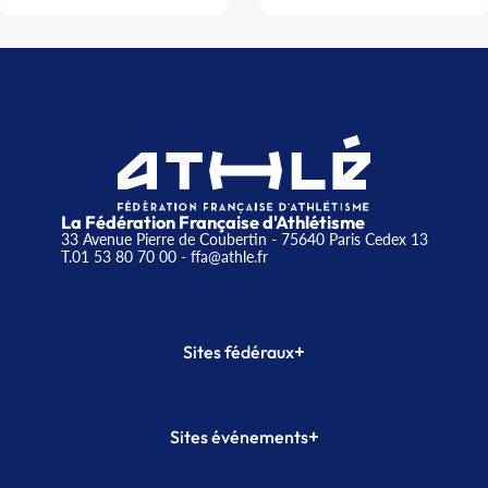
La Fédération Française d'Athlétisme
33 Avenue Pierre de Coubertin - 75640 Paris Cedex 13
T.01 53 80 70 00
- ffa@athle.fr
+
Sites fédéraux
SI-FFA
CALORG
+
Sites événements
Plateforme Formation
Meeting de Paris