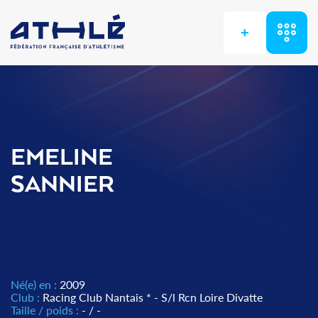
+
EMELINE
SANNIER
Né(e) en :
2009
Club :
Racing Club Nantais * - S/l Rcn Loire Divatte
Taille / poids :
- / -