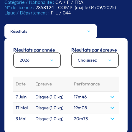
Catégorie / Nationalité :
CA
/
F
/
FRA
N° de licence :
2358124 - COMP
(maj le 04/09/2025)
Ligue / Département :
P-L
/
044
Résultats
Résultats par année
Résultats par épreuve
2026
Choisissez
Date
Epreuve
Performance
7 Juin
Disque (1.0 kg)
17m46
17 Mai
Disque (1.0 kg)
19m08
3 Mai
Disque (1.0 kg)
20m73