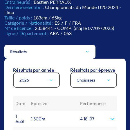
Entraîneur(s) :
Bastien PERRAUX
Dernière sélection :
Championnats du Monde U20 2024 -
Lima
Taille / poids :
183cm / 65kg
Catégorie / Nationalité :
ES
/
F
/
FRA
N° de licence :
2358441 - COMP
(maj le 07/09/2025)
Ligue / Département :
ARA
/
063
Résultats
Résultats par année
Résultats par épreuve
2026
Choisissez
Date
Epreuve
Performance
1
1 500m
4'18''97
Août