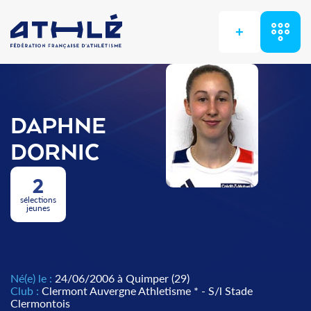
+
DAPHNE
DORNIC
2
sélections
jeunes
Né(e) le :
24/06/2006 à Quimper (29)
Club :
Clermont Auvergne Athletisme * - S/l Stade
Clermontois