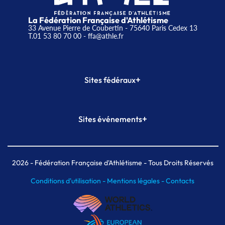
La Fédération Française d'Athlétisme
33 Avenue Pierre de Coubertin - 75640 Paris Cedex 13
T.01 53 80 70 00
- ffa@athle.fr
+
Sites fédéraux
SI-FFA
CALORG
+
Sites événements
Plateforme Formation
Meeting de Paris
Meeting de Paris indoor
MAIF Ekiden de Paris
2026
- Fédération Française d'Athlétisme - Tous Droits Réservés
Conditions d'utilisation -
Mentions légales -
Contacts