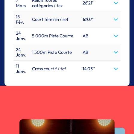
7
Relais toutes
26'21''
Mars
catégories / tcx
15
Court féminin / sef
16'07''
Fév.
24
5 000m Piste Courte
AB
Janv.
24
1 500m Piste Courte
AB
Janv.
11
Cross court f / tcf
14'03''
Janv.