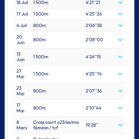
18 Juil
1 500m
4'21''21
17 Juil
1 500m
4'25''26
4 Juil
800m
2'06''38
20
800m
2'08''00
Juin
13
1 500m
4'24''15
Juin
27
1 500m
4'25''74
Mai
23
800m
2'07''36
Mai
17
800m
2'10''44
Mai
8
Cross court u23/se/ma
19'28''
Mars
féminin / tcf