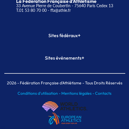
La Fédération Française d'Athlétisme
33 Avenue Pierre de Coubertin - 75640 Paris Cedex 13
T.01 53 80 70 00
- ffa@athle.fr
+
Sites fédéraux
SI-FFA
CALORG
+
Sites événements
Plateforme Formation
Meeting de Paris
Meeting de Paris indoor
MAIF Ekiden de Paris
2026
- Fédération Française d'Athlétisme - Tous Droits Réservés
Conditions d'utilisation -
Mentions légales -
Contacts