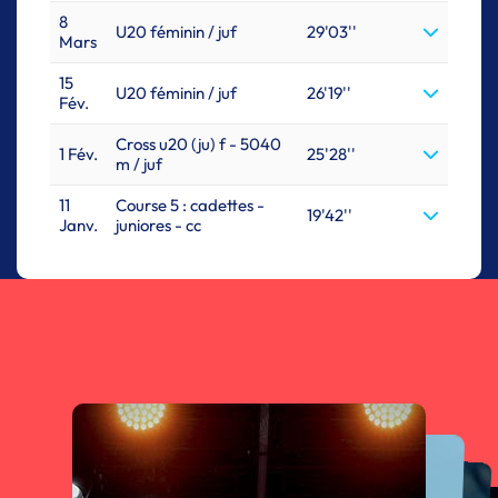
8
U20 féminin / juf
29'03''
Mars
15
U20 féminin / juf
26'19''
Fév.
Cross u20 (ju) f - 5040
1 Fév.
25'28''
m / juf
11
Course 5 : cadettes -
19'42''
Janv.
juniores - cc