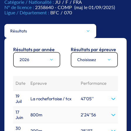
Catégorie / Nationalité :
JU
/
F
/
FRA
N° de licence :
2358640 - COMP
(maj le 01/09/2025)
Ligue / Département :
BFC
/
070
Résultats
Résultats par année
Résultats par épreuve
2026
Choisissez
Date
Epreuve
Performance
19
La rochefortoise / tcx
47'05''
Juil
17
800m
2'24''56
Juin
30
200m
28''97