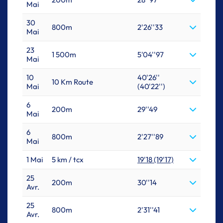
Mai
30
800m
2'26''33
Mai
23
1 500m
5'04''97
Mai
10
40'26''
10 Km Route
Mai
(40'22'')
6
200m
29''49
Mai
6
800m
2'27''89
Mai
1 Mai
5 km / tcx
19'18 (19'17)
25
200m
30''14
Avr.
25
800m
2'31''41
Avr.