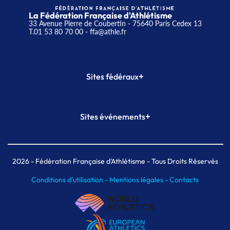
La Fédération Française d'Athlétisme
33 Avenue Pierre de Coubertin - 75640 Paris Cedex 13
T.01 53 80 70 00
- ffa@athle.fr
+
Sites fédéraux
SI-FFA
CALORG
+
Sites événements
Plateforme Formation
Meeting de Paris
Meeting de Paris indoor
MAIF Ekiden de Paris
2026
- Fédération Française d'Athlétisme - Tous Droits Réservés
Conditions d'utilisation -
Mentions légales -
Contacts