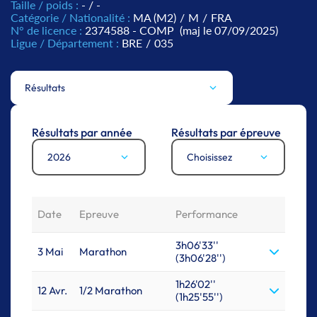
Taille / poids :
- / -
Catégorie / Nationalité :
MA (M2)
/
M
/
FRA
N° de licence :
2374588 - COMP
(maj le 07/09/2025)
Ligue / Département :
BRE
/
035
Résultats
Résultats par année
Résultats par épreuve
2026
Choisissez
Date
Epreuve
Performance
3h06'33''
3 Mai
Marathon
(3h06'28'')
1h26'02''
12 Avr.
1/2 Marathon
(1h25'55'')