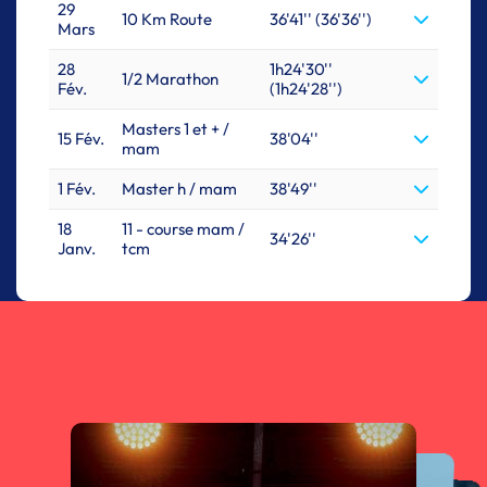
29
10 Km Route
36'41'' (36'36'')
Mars
28
1h24'30''
1/2 Marathon
Fév.
(1h24'28'')
Masters 1 et + /
15 Fév.
38'04''
mam
1 Fév.
Master h / mam
38'49''
18
11 - course mam /
34'26''
Janv.
tcm