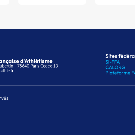
Sites fédér
ançaise d'Athlétisme
SI-FFA
ubertin - 75640 Paris Cedex 13
CALORG
athle.fr
Plateforme F
rvés