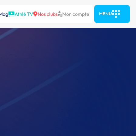
 Mag
Athlé TV
Nos clubs
Mon compte
MENU