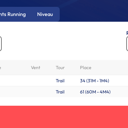
ts Running
Niveau
e
Vent
Tour
Place
Trail
34 (
31M
-
1M4
)
Trail
61 (
60M
-
4M4
)