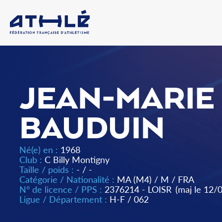
JEAN-MARIE
BAUDUIN
Né(e) en :
1968
Club :
C Billy Montigny
Taille / poids :
- / -
Catégorie / Nationalité :
MA (M4)
/
M
/
FRA
N° de licence / PPS :
2376214 - LOISR
(maj le 12/
Ligue / Département :
H-F
/
062