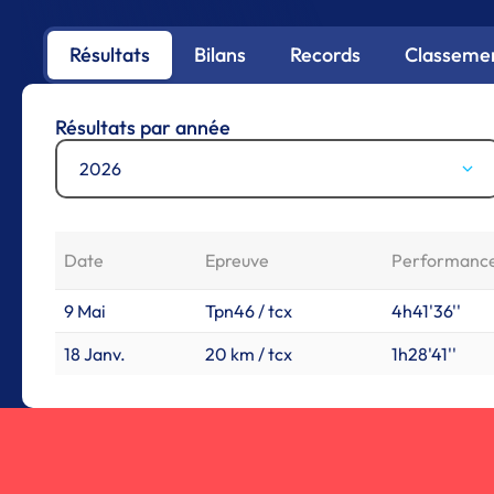
Résultats
Bilans
Records
Classemen
Résultats par année
2026
Date
Epreuve
Performanc
9 Mai
Tpn46 / tcx
4h41'36''
18 Janv.
20 km / tcx
1h28'41''